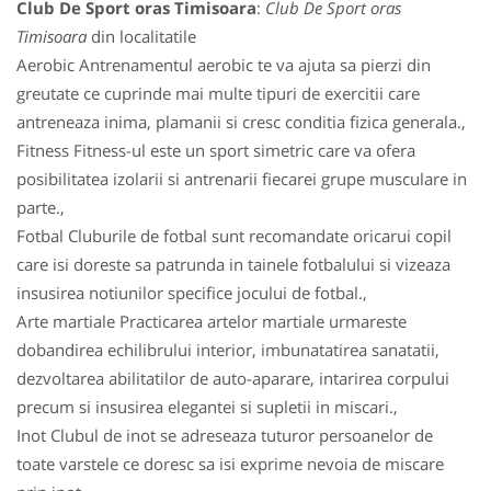
Club De Sport oras Timisoara
:
Club De Sport oras
Timisoara
din localitatile
Aerobic Antrenamentul aerobic te va ajuta sa pierzi din
greutate ce cuprinde mai multe tipuri de exercitii care
antreneaza inima, plamanii si cresc conditia fizica generala.,
Fitness Fitness-ul este un sport simetric care va ofera
posibilitatea izolarii si antrenarii fiecarei grupe musculare in
parte.,
Fotbal Cluburile de fotbal sunt recomandate oricarui copil
care isi doreste sa patrunda in tainele fotbalului si vizeaza
insusirea notiunilor specifice jocului de fotbal.,
Arte martiale Practicarea artelor martiale urmareste
dobandirea echilibrului interior, imbunatatirea sanatatii,
dezvoltarea abilitatilor de auto-aparare, intarirea corpului
precum si insusirea elegantei si supletii in miscari.,
Inot Clubul de inot se adreseaza tuturor persoanelor de
toate varstele ce doresc sa isi exprime nevoia de miscare