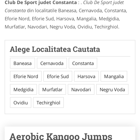
Club De Sport judet Constanta
: .
Club De Sport judet
Constanta
din localitatile Baneasa, Cernavoda, Constanta,
Eforie Nord, Eforie Sud, Harsova, Mangalia, Medgidia,
Murfatlar, Navodari, Negru Voda, Ovidiu, Techirghiol.
Alege Localitatea Cautata
Baneasa
Cernavoda
Constanta
Eforie Nord
Eforie Sud
Harsova
Mangalia
Medgidia
Murfatlar
Navodari
Negru Voda
Ovidiu
Techirghiol
Aerobic Kangoo Jumps