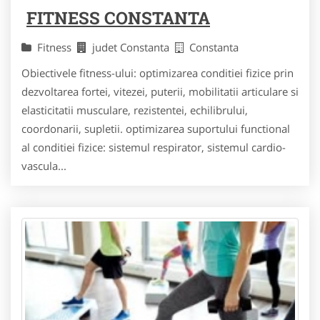
FITNESS CONSTANTA
Fitness
judet Constanta
Constanta
Obiectivele fitness-ului: optimizarea conditiei fizice prin
dezvoltarea fortei, vitezei, puterii, mobilitatii articulare si
elasticitatii musculare, rezistentei, echilibrului,
coordonarii, supletii. optimizarea suportului functional
al conditiei fizice: sistemul respirator, sistemul cardio-
vascula...