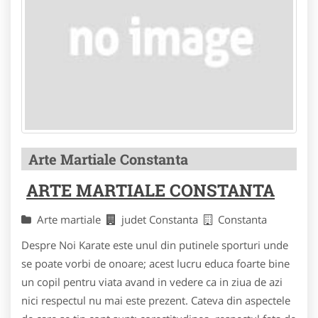
Arte Martiale Constanta
ARTE MARTIALE CONSTANTA
Arte martiale
judet Constanta
Constanta
Despre Noi Karate este unul din putinele sporturi unde
se poate vorbi de onoare; acest lucru educa foarte bine
un copil pentru viata avand in vedere ca in ziua de azi
nici respectul nu mai este prezent. Cateva din aspectele