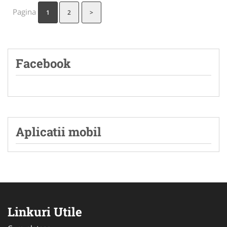
Pagina
1
2
>
Facebook
Aplicatii mobil
Linkuri Utile