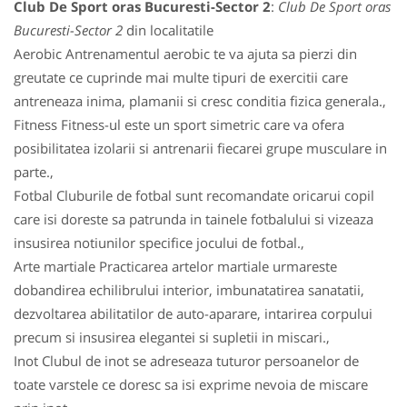
Club De Sport oras Bucuresti-Sector 2
:
Club De Sport oras
Bucuresti-Sector 2
din localitatile
Aerobic Antrenamentul aerobic te va ajuta sa pierzi din
greutate ce cuprinde mai multe tipuri de exercitii care
antreneaza inima, plamanii si cresc conditia fizica generala.,
Fitness Fitness-ul este un sport simetric care va ofera
posibilitatea izolarii si antrenarii fiecarei grupe musculare in
parte.,
Fotbal Cluburile de fotbal sunt recomandate oricarui copil
care isi doreste sa patrunda in tainele fotbalului si vizeaza
insusirea notiunilor specifice jocului de fotbal.,
Arte martiale Practicarea artelor martiale urmareste
dobandirea echilibrului interior, imbunatatirea sanatatii,
dezvoltarea abilitatilor de auto-aparare, intarirea corpului
precum si insusirea elegantei si supletii in miscari.,
Inot Clubul de inot se adreseaza tuturor persoanelor de
toate varstele ce doresc sa isi exprime nevoia de miscare