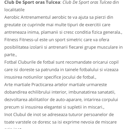
Club De Sport oras Tulcea
:
Club De Sport oras Tulcea
din
localitatile
Aerobic Antrenamentul aerobic te va ajuta sa pierzi din
greutate ce cuprinde mai multe tipuri de exercitii care
antreneaza inima, plamanii si cresc conditia fizica generala.,
Fitness Fitness-ul este un sport simetric care va ofera
posibilitatea izolarii si antrenarii fiecarei grupe musculare in
parte.,
Fotbal Cluburile de fotbal sunt recomandate oricarui copil
care isi doreste sa patrunda in tainele fotbalului si vizeaza
insusirea notiunilor specifice jocului de fotbal.,
Arte martiale Practicarea artelor martiale urmareste
dobandirea echilibrului interior, imbunatatirea sanatatii,
dezvoltarea abilitatilor de auto-aparare, intarirea corpului
precum si insusirea elegantei si supletii in miscari.,
Inot Clubul de inot se adreseaza tuturor persoanelor de
toate varstele ce doresc sa isi exprime nevoia de miscare