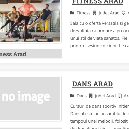
FITNESS ARAD
Fitness
judet Arad
Sala cu o oferta versatila si 
dezvoltata ca urmare a preoc
unui stil de viata sanatos. Fie
printr-o sesiune de inot, fie 
tness Arad
DANS ARAD
Dans
judet Arad
Ar
Cursuri de dans sportiv initi
Dansul este un ansamblu de mi
tempoul unei melodii, folosit
de dezvoltare fizica si mentine