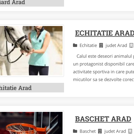
iard Arad
ECHITATIE ARA
Echitatie
judet Arad
Calul este deseori animalul pr
un protagonist disponibil care 
activitate sportiva in care pu
micutilor sa se dezvolte corect
hitatie Arad
BASCHET ARAD
Baschet
judet Arad