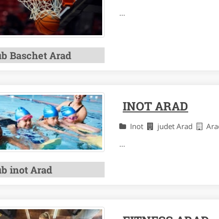
...
ub Baschet Arad
INOT ARAD
Inot
judet Arad
Ara
...
ub inot Arad