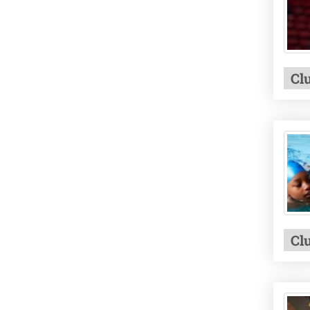
Cl
Cl