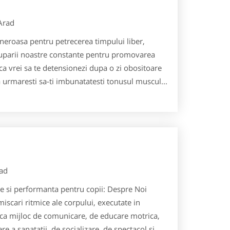
Arad
generoasa pentru petrecerea timpului liber,
uparii noastre constante pentru promovarea
 ca vrei sa te detensionezi dupa o zi obositoare
ca urmaresti sa-ti imbunatatesti tonusul muscul...
ad
ere si performanta pentru copii: Despre Noi
scari ritmice ale corpului, executate in
 ca mijloc de comunicare, de educare motrica,
re a sanatatii, de socializare, de spectacol si