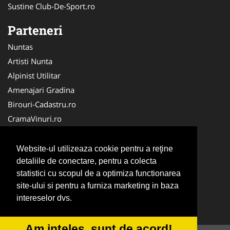
Sustine Club-De-Sport.ro
Parteneri
Nuntas
Artisti Nunta
Alpinist Utilitar
Amenajari Gradina
Birouri-Cadastru.ro
CramaVinuri.ro
FirmaTractariAuto.ro
Servicii-DDD.com
Website-ul utilizeaza cookie pentru a reţine
Ambalaje Romania
detaliile de conectare, pentru a colecta
statistici cu scopul de a optimiza functionarea
Cabinet-Individual.ro
site-ului si pentru a furniza marketing in baza
CentruInchirieri.ro
intereselor dvs.
Medic-Bun.com
Am inteles, sunt de acord!