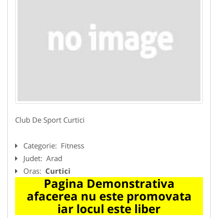
Club De Sport Curtici
Categorie:
Fitness
Judet:
Arad
Oras:
Curtici
Pagina Demonstrativa
afacerea nu este promovata
iar locul este liber