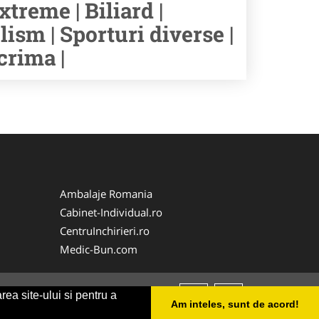
xtreme | Biliard |
lism | Sporturi diverse |
crima |
Ambalaje Romania
Cabinet-Individual.ro
CentruInchirieri.ro
Medic-Bun.com
rea site-ului si pentru a
Am inteles, sunt de acord!