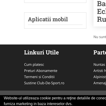
Ba
Ec
Ru
Aplicatii mobil
Nu sunt
Linkuri Utile
Part
Cum platesc
Nuntas
Preturi Abonamente
Artisti
Termeni si Conditii
Alpinist
Sustine Club-De-Sport.ro
Amenaj
Website-ul utilizeaza cookie pentru a reţine detaliile de conect
© 2014-2026
ANPC
SOL
furniza marketing in baza intereselor dvs.