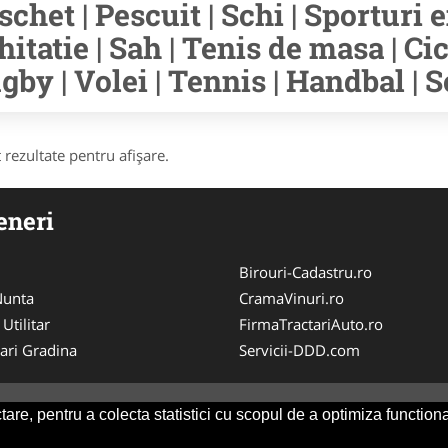
schet | Pescuit | Schi | Sporturi e
hitatie | Sah | Tenis de masa | Cic
gby | Volei | Tennis | Handbal | S
 rezultate pentru afişare.
eneri
Birouri-Cadastru.ro
 Nunta
CramaVinuri.ro
 Utilitar
FirmaTractariAuto.ro
ari Gradina
Servicii-DDD.com
are, pentru a colecta statistici cu scopul de a optimiza functiona