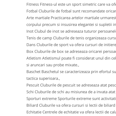
Fitness Fitness-ul este un sport simetric care va ofe
Fotbal Cluburile de fotbal sunt recomandate oricarui
Arte martiale Practicarea artelor martiale urmareste
corpului precum si insusirea elegantei si supletii in
Inot Clubul de inot se adreseaza tuturor persoanelo
Tenis de camp Cluburile de tenis organizeaza cursuri
Dans Cluburile de sport va ofera cursuri de initiere
Box Cluburile de box se adreseaza oricarei persoane
Atletism Atletismul poate fi considerat unul din ce
si aruncari sau probe mixate.,
Baschet Baschetul se caracterizeaza prin efortul su
tactica superioara.,
Pescuit Cluburile de pescuit se adreseaza atat pesca
Schi Cluburile de schi au misiunea de a invata atat c
Sporturi extreme Sporturile extreme sunt activitatile
Biliard Cluburile va ofera cursuri si lectii de biliar
Echitatie Centrele de echitatie va ofera lectii de ca