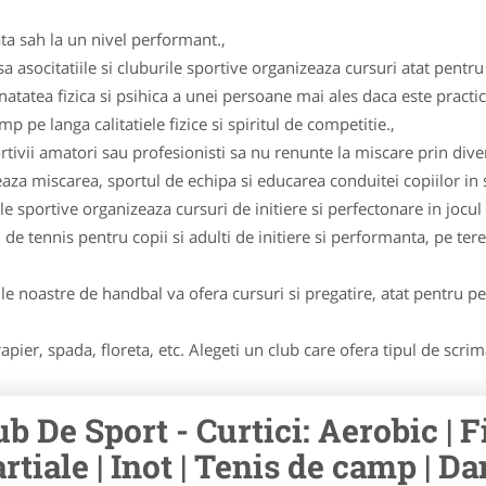
ta sah la un nivel performant.,
asocitatiile si cluburile sportive organizeaza cursuri atat pentru c
natatea fizica si psihica a unei persoane mai ales daca este practi
 pe langa calitatiele fizice si spiritul de competitie.,
tivii amatori sau profesionisti sa nu renunte la miscare prin diver
 miscarea, sportul de echipa si educarea conduitei copiilor in sp
ile sportive organizeaza cursuri de initiere si perfectonare in jocul 
 de tennis pentru copii si adulti de initiere si performanta, pe tere
le noastre de handbal va ofera cursuri si pregatire, atat pentru per
apier, spada, floreta, etc. Alegeti un club care ofera tipul de scri
ub De Sport - Curtici: Aerobic | Fi
rtiale | Inot | Tenis de camp | Dan