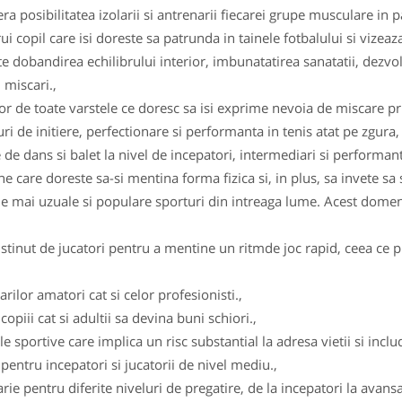
ra posibilitatea izolarii si antrenarii fiecarei grupe musculare in p
 copil care isi doreste sa patrunda in tainele fotbalului si vizeaza 
 dobandirea echilibrului interior, imbunatatirea sanatatii, dezvolt
 miscari.,
r de toate varstele ce doresc sa isi exprime nevoia de miscare pri
 de initiere, perfectionare si performanta in tenis atat pe zgura, 
 de dans si balet la nivel de incepatori, intermediari si performanta
 care doreste sa-si mentina forma fizica si, in plus, sa invete sa 
le mai uzuale si populare sporturi din intreaga lume. Acest domeni
stinut de jucatori pentru a mentine un ritmde joc rapid, ceea ce pr
rilor amatori cat si celor profesionisti.,
opiii cat si adultii sa devina buni schiori.,
 sportive care implica un risc substantial la adresa vietii si includ 
d pentru incepatori si jucatorii de nivel mediu.,
larie pentru diferite niveluri de pregatire, de la incepatori la avans