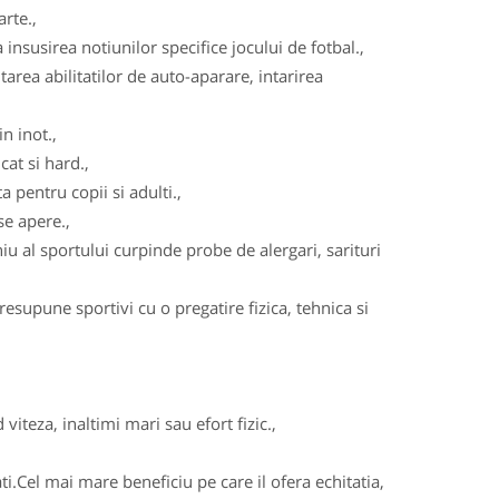
arte.,
insusirea notiunilor specifice jocului de fotbal.,
area abilitatilor de auto-aparare, intarirea
n inot.,
cat si hard.,
 pentru copii si adulti.,
se apere.,
u al sportului curpinde probe de alergari, sarituri
esupune sportivi cu o pregatire fizica, tehnica si
viteza, inaltimi mari sau efort fizic.,
ati.Cel mai mare beneficiu pe care il ofera echitatia,