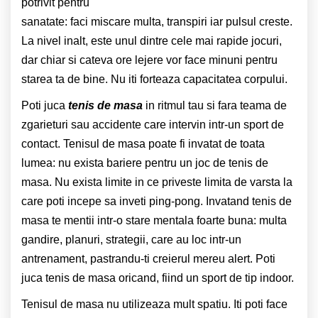
potrivit pentru
sanatate: faci miscare multa, transpiri iar pulsul creste.
La nivel inalt, este unul dintre cele mai rapide jocuri,
dar chiar si cateva ore lejere vor face minuni pentru
starea ta de bine. Nu iti forteaza capacitatea corpului.
Poti juca
tenis de masa
in ritmul tau si fara teama de
zgarieturi sau accidente care intervin intr-un sport de
contact. Tenisul de masa poate fi invatat de toata
lumea: nu exista bariere pentru un joc de tenis de
masa. Nu exista limite in ce priveste limita de varsta la
care poti incepe sa inveti ping-pong. Invatand tenis de
masa te mentii intr-o stare mentala foarte buna: multa
gandire, planuri, strategii, care au loc intr-un
antrenament, pastrandu-ti creierul mereu alert. Poti
juca tenis de masa oricand, fiind un sport de tip indoor.
Tenisul de masa nu utilizeaza mult spatiu. Iti poti face