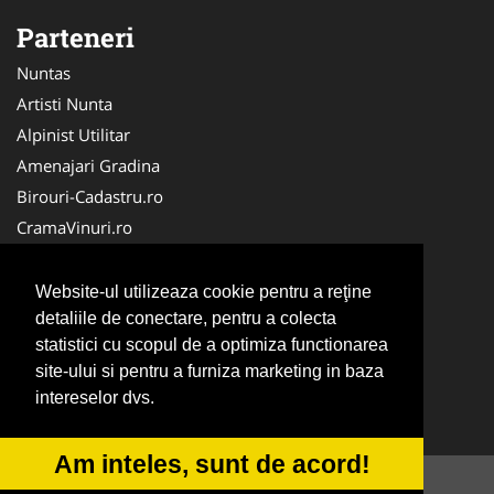
Parteneri
Nuntas
Artisti Nunta
Alpinist Utilitar
Amenajari Gradina
Birouri-Cadastru.ro
CramaVinuri.ro
FirmaTractariAuto.ro
Servicii-DDD.com
Website-ul utilizeaza cookie pentru a reţine
Ambalaje Romania
detaliile de conectare, pentru a colecta
statistici cu scopul de a optimiza functionarea
Cabinet-Individual.ro
site-ului si pentru a furniza marketing in baza
CentruInchirieri.ro
intereselor dvs.
Medic-Bun.com
Am inteles, sunt de acord!