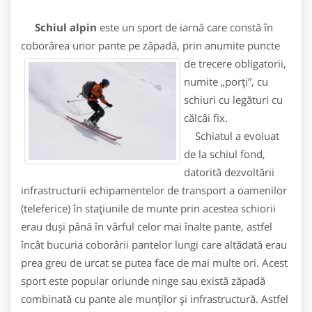
Schiul alpin
este un sport de iarnă care constă în
coborârea unor pante pe zăpadă, prin anumite puncte
de trecere
obligatorii,
numite „porți”, cu
schiuri cu legături cu
călcâi fix.
Schiatul a evoluat
de la schiul fond,
datorită dezvoltării
infrastructurii echipamentelor de transport a oamenilor
(teleferice) în stațiunile de munte prin acestea schiorii
erau duși până în vârful celor mai înalte pante, astfel
încât bucuria coborârii pantelor lungi care altădată erau
prea greu de urcat se putea face de mai multe ori. Acest
sport este popular oriunde ninge sau există zăpadă
combinată cu pante ale munților și infrastructură. Astfel