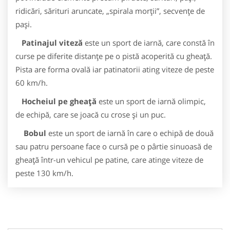
ridicări, sărituri aruncate, „spirala morții”, secvențe de
pași.
Patinajul viteză
este un sport de iarnă, care constă în
curse pe diferite distanțe pe o pistă acoperită cu gheață.
Pista are forma ovală iar patinatorii ating viteze de peste
60 km/h.
Hocheiul pe gheață
este un sport de iarnă olimpic,
de echipă, care se joacă cu crose și un puc.
Bobul
este un sport de iarnă în care o echipă de două
sau patru persoane face o cursă pe o pârtie sinuoasă de
gheață într-un vehicul pe patine, care atinge viteze de
peste 130 km/h.