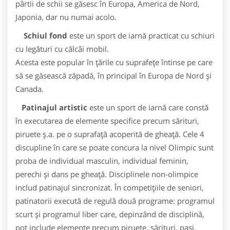
pârtii de schii se găsesc în Europa, America de Nord,
Japonia, dar nu numai acolo.
Schiul fond
este un sport de iarnă practicat cu schiuri
cu legături cu călcâi mobil.
Acesta este popular în țările cu suprafețe întinse pe care
să se găsească zăpadă, în principal în Europa de Nord și
Canada.
Patinajul artistic
este un sport de iarnă care constă
în executarea de elemente specifice precum sărituri,
piruete ș.a. pe o suprafață acoperită de gheață. Cele 4
discupline în care se poate concura la nivel Olimpic sunt
proba de individual masculin, individual feminin,
perechi și dans pe gheață. Disciplinele non-olimpice
includ patinajul sincronizat. În competițiile de seniori,
patinatorii execută de regulă două programe: programul
scurt și programul liber care, depinzând de disciplină,
pot include elemente precum piruete, sărituri, pași,