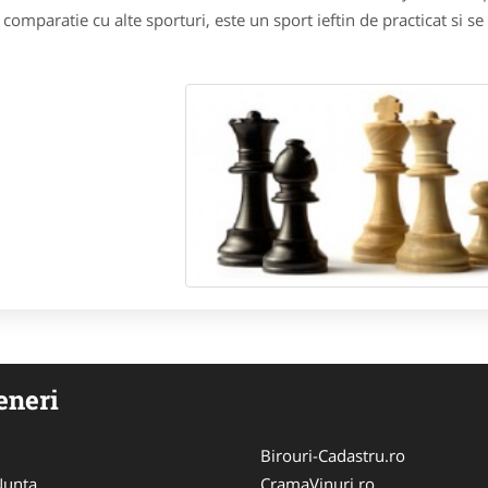
 comparatie cu alte sporturi, este un sport ieftin de practicat si s
eneri
Birouri-Cadastru.ro
 Nunta
CramaVinuri.ro