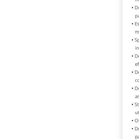
Do
pa
Es
m
Sp
in
De
e
De
c
De
an
St
ut
Of
De
p