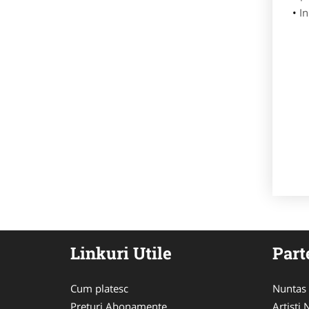
In
Linkuri Utile
Part
Cum platesc
Nuntas
Preturi Abonamente
Artisti