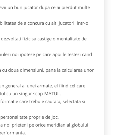
evii un bun jucator dupa ce ai pierdut multe
ilitatea de a concura cu alti jucatori, intr-o
 dezvoltati fizic sa castige o mentalitate de
mulezi noi ipoteze pe care apoi le testezi cand
a cu doua dimensiuni, pana la calcularea unor
un general al unei armate, el fiind cel care
 totul cu un singur scop-MATUL.
ormatie care trebuie cautata, selectata si
o personalitate proprie de joc.
a noi prieteni pe orice meridian al globului
 performanta.