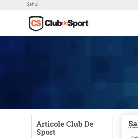
Șahul
Șa
Articole Club De
Sport