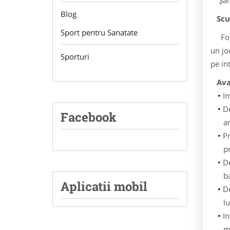
Șahul
Blog
Scur
Sport pentru Sanatate
Forma
un jo
Sporturi
pe in
Avan
Im
De
Facebook
a
Pr
p
De
b
Aplicatii mobil
De
lu
In
m