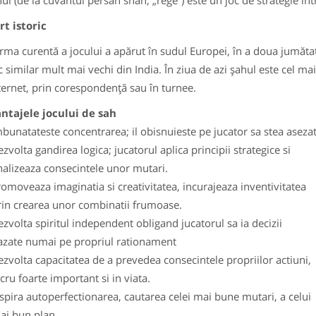
 (de la cuvântul persan shah, „rege”) este un joc de strategie într
t istoric
 curentă a jocului a apărut în sudul Europei, în a doua jumătate 
c similar mult mai vechi din India. În ziua de azi șahul este cel mai
ternet, prin corespondență sau în turnee.
tajele jocului de sah
bunatateste concentrarea; il obisnuieste pe jucator sa stea aseza
zvolta gandirea logica; jucatorul aplica principii strategice si
nalizeaza consecintele unor mutari.
omoveaza imaginatia si creativitatea, incurajeaza inventivitatea
rin crearea unor combinatii frumoase.
zvolta spiritul independent obligand jucatorul sa ia decizii
azate numai pe propriul rationament
zvolta capacitatea de a prevedea consecintele propriilor actiuni,
cru foarte important si in viata.
spira autoperfectionarea, cautarea celei mai bune mutari, a celui
ai bun plan.