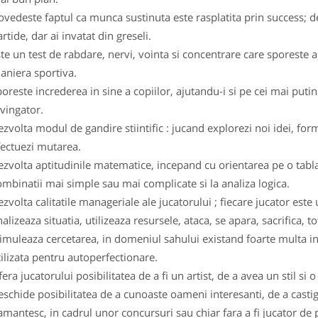
vedeste faptul ca munca sustinuta este rasplatita prin success; d
rtide, dar ai invatat din greseli.
te un test de rabdare, nervi, vointa si concentrare care sporeste ab
aniera sportiva.
oreste increderea in sine a copiilor, ajutandu-i si pe cei mai putin
vingator.
zvolta modul de gandire stiintific : jucand explorezi noi idei, for
fectuezi mutarea.
zvolta aptitudinile matematice, incepand cu orientarea pe o tabl
ombinatii mai simple sau mai complicate si la analiza logica.
zvolta calitatile manageriale ale jucatorului ; fiecare jucator este 
alizeaza situatia, utilizeaza resursele, ataca, se apara, sacrifica,
imuleaza cercetarea, in domeniul sahului existand foarte multa inf
ilizata pentru autoperfectionare.
era jucatorului posibilitatea de a fi un artist, de a avea un stil si 
schide posibilitatea de a cunoaste oameni interesanti, de a castig
amantesc, in cadrul unor concursuri sau chiar fara a fi jucator de