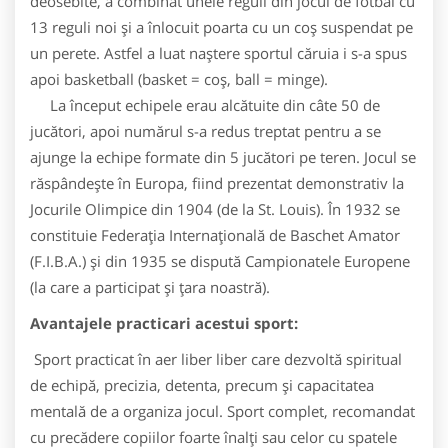
deosebite, a combinat unele reguli din jocul de fotbal cu
13 reguli noi și a înlocuit poarta cu un coș suspendat pe
un perete. Astfel a luat naștere sportul căruia i s-a spus
apoi basketball (basket = coș, ball = minge).
La început echipele erau alcătuite din câte 50 de
jucători, apoi numărul s-a redus treptat pentru a se
ajunge la echipe formate din 5 jucători pe teren. Jocul se
răspândește în Europa, fiind prezentat demonstrativ la
Jocurile Olimpice din 1904 (de la St. Louis). În 1932 se
constituie Federația Internațională de Baschet Amator
(F.I.B.A.) și din 1935 se dispută Campionatele Europene
(la care a participat și țara noastră).
Avantajele practicari acestui sport:
Sport practicat în aer liber liber care dezvoltă spiritual
de echipă, precizia, detenta, precum şi capacitatea
mentală de a organiza jocul. Sport complet, recomandat
cu precădere copiilor foarte înalţi sau celor cu spatele