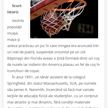
Scurt
Istoric
Vechile
populații
incașe,
maya și
aztece practicau un joc în care mingea era aruncată într-
un inel de piatră, suspendat orizontal pe un zid.
Băștinașii din Florida aveau o țintă formată dintr-un coș
de nuiele iar indienii din America plasau un fel de coș în
trunchiuri de copac.
În anul 1891, un tânăr asistent de la colegiul
Springfield, din statul Massachusetts, SUA, pe numele
său James A. Naismith, încercând să facă mai variate
lecțiile de educație fizică ale studenților, cu un conținut
mai atractiv și mai dinamic, fără condiții materiale