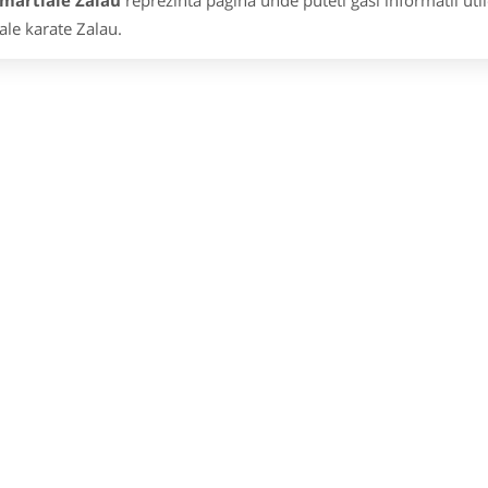
 martiale Zalau
reprezinta pagina unde puteti gasi informatii uti
ale karate Zalau.