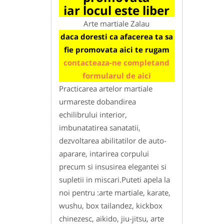
iar locul este liber
Arte martiale Zalau
daca doresti ca afacerea ta sa
fie promovata aici te rugam
contacteaza-ne completand
formularul de aici
Practicarea artelor martiale
urmareste dobandirea
echilibrului interior,
imbunatatirea sanatatii,
dezvoltarea abilitatilor de auto-
aparare, intarirea corpului
precum si insusirea elegantei si
supletii in miscari.Puteti apela la
noi pentru :arte martiale, karate,
wushu, box tailandez, kickbox
chinezesc, aikido, jiu-jitsu, arte