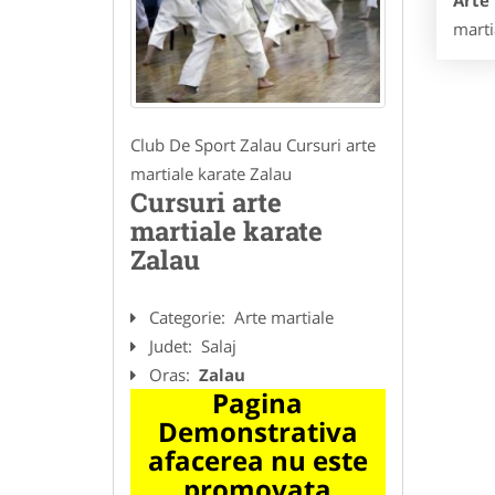
Arte
marti
Club De Sport Zalau Cursuri arte
martiale karate Zalau
Cursuri arte
martiale karate
Zalau
Categorie:
Arte martiale
Judet:
Salaj
Oras:
Zalau
Pagina
Demonstrativa
afacerea nu este
promovata