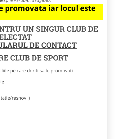
 despre
Aerobic Medgidia
.
 promovata iar locul este
ENTRU UN SINGUR CLUB DE
SELECTAT
MULARUL DE CONTACT
RE CLUB DE SPORT
le pe care doriti sa le promovati
tie
tatie/rasnov
)