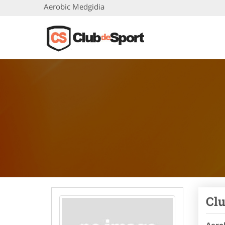
Aerobic Medgidia
Clu