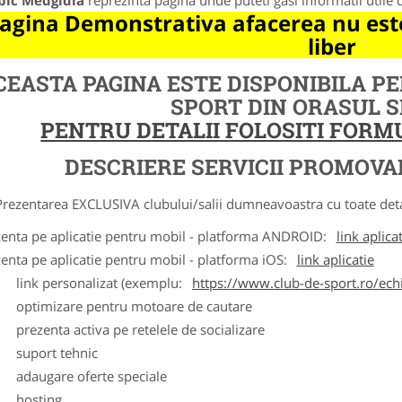
bic Medgidia
reprezinta pagina unde puteti gasi informatii utile
agina Demonstrativa afacerea nu este
liber
CEASTA PAGINA ESTE DISPONIBILA P
SPORT DIN ORASUL 
PENTRU DETALII FOLOSITI FOR
DESCRIERE SERVICII PROMOVA
ntarea EXCLUSIVA clubului/salii dumneavoastra cu toate detalii
zenta pe aplicatie pentru mobil - platforma ANDROID:
link aplica
zenta pe aplicatie pentru mobil - platforma iOS:
link aplicatie
ink personalizat (exemplu:
https://www.club-de-sport.ro/echi
ptimizare pentru motoare de cautare
rezenta activa pe retelele de socializare
uport tehnic
daugare oferte speciale
osting