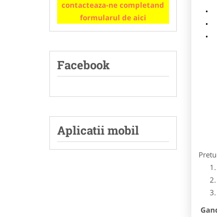
contacteaza-ne completand
m
formularul de aici
p
Facebook
Aplicatii mobil
Pretu
Gandi