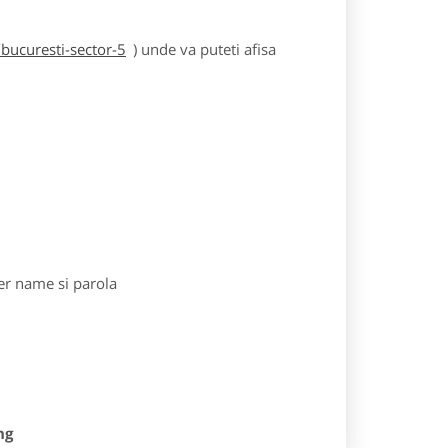
bucuresti-sector-5
) unde va puteti afisa
r name si parola
ng