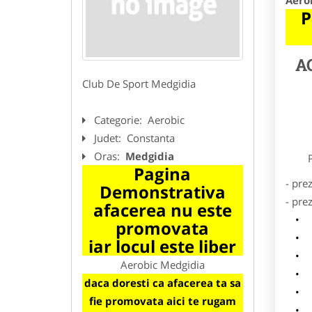
Aero
P
A
Club De Sport Medgidia
Categorie:
Aerobic
Judet:
Constanta
Oras:
Medgidia
Preze
Pagina
- pre
Demonstrativa
- pre
afacerea nu este
l
promovata
o
iar locul este liber
p
Aerobic Medgidia
s
daca doresti ca afacerea ta sa
a
fie promovata aici te rugam
h