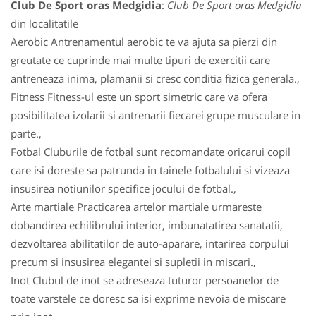
Club De Sport oras Medgidia
:
Club De Sport oras Medgidia
din localitatile
Aerobic Antrenamentul aerobic te va ajuta sa pierzi din
greutate ce cuprinde mai multe tipuri de exercitii care
antreneaza inima, plamanii si cresc conditia fizica generala.,
Fitness Fitness-ul este un sport simetric care va ofera
posibilitatea izolarii si antrenarii fiecarei grupe musculare in
parte.,
Fotbal Cluburile de fotbal sunt recomandate oricarui copil
care isi doreste sa patrunda in tainele fotbalului si vizeaza
insusirea notiunilor specifice jocului de fotbal.,
Arte martiale Practicarea artelor martiale urmareste
dobandirea echilibrului interior, imbunatatirea sanatatii,
dezvoltarea abilitatilor de auto-aparare, intarirea corpului
precum si insusirea elegantei si supletii in miscari.,
Inot Clubul de inot se adreseaza tuturor persoanelor de
toate varstele ce doresc sa isi exprime nevoia de miscare