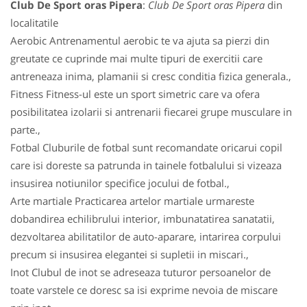
Club De Sport oras Pipera
:
Club De Sport oras Pipera
din
localitatile
Aerobic Antrenamentul aerobic te va ajuta sa pierzi din
greutate ce cuprinde mai multe tipuri de exercitii care
antreneaza inima, plamanii si cresc conditia fizica generala.,
Fitness Fitness-ul este un sport simetric care va ofera
posibilitatea izolarii si antrenarii fiecarei grupe musculare in
parte.,
Fotbal Cluburile de fotbal sunt recomandate oricarui copil
care isi doreste sa patrunda in tainele fotbalului si vizeaza
insusirea notiunilor specifice jocului de fotbal.,
Arte martiale Practicarea artelor martiale urmareste
dobandirea echilibrului interior, imbunatatirea sanatatii,
dezvoltarea abilitatilor de auto-aparare, intarirea corpului
precum si insusirea elegantei si supletii in miscari.,
Inot Clubul de inot se adreseaza tuturor persoanelor de
toate varstele ce doresc sa isi exprime nevoia de miscare