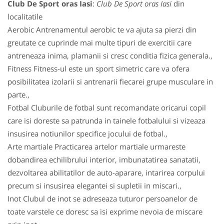
Club De Sport oras Iasi
:
Club De Sport oras Iasi
din
localitatile
Aerobic Antrenamentul aerobic te va ajuta sa pierzi din
greutate ce cuprinde mai multe tipuri de exercitii care
antreneaza inima, plamanii si cresc conditia fizica generala.,
Fitness Fitness-ul este un sport simetric care va ofera
posibilitatea izolarii si antrenarii fiecarei grupe musculare in
parte.,
Fotbal Cluburile de fotbal sunt recomandate oricarui copil
care isi doreste sa patrunda in tainele fotbalului si vizeaza
insusirea notiunilor specifice jocului de fotbal.,
Arte martiale Practicarea artelor martiale urmareste
dobandirea echilibrului interior, imbunatatirea sanatatii,
dezvoltarea abilitatilor de auto-aparare, intarirea corpului
precum si insusirea elegantei si supletii in miscari.,
Inot Clubul de inot se adreseaza tuturor persoanelor de
toate varstele ce doresc sa isi exprime nevoia de miscare