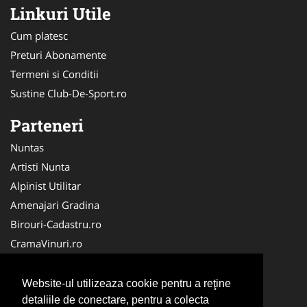
Linkuri Utile
Cum platesc
Preturi Abonamente
Termeni si Conditii
Sustine Club-De-Sport.ro
Parteneri
Nuntas
Artisti Nunta
Alpinist Utilitar
Amenajari Gradina
Birouri-Cadastru.ro
CramaVinuri.ro
FirmaTractariAuto.ro
Servicii-DDD.com
Website-ul utilizeaza cookie pentru a reţine
detaliile de conectare, pentru a colecta
Ambalaje Romania