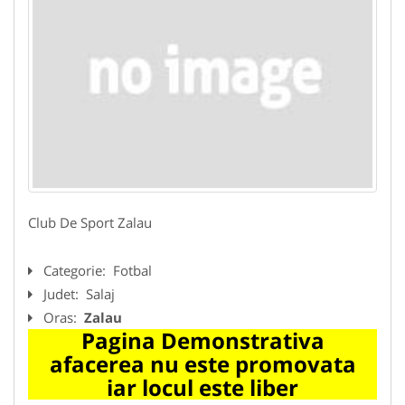
Club De Sport Zalau
Categorie:
Fotbal
Judet:
Salaj
Oras:
Zalau
Pagina Demonstrativa
afacerea nu este promovata
iar locul este liber