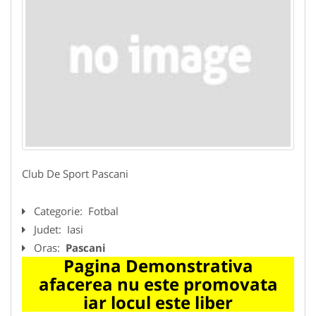
Club De Sport Pascani
Categorie:
Fotbal
Judet:
Iasi
Oras:
Pascani
Pagina Demonstrativa
afacerea nu este promovata
iar locul este liber