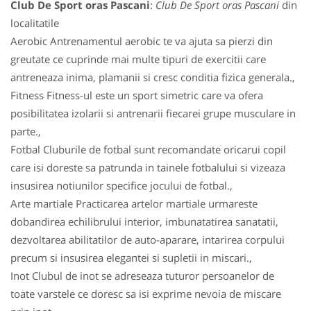
Club De Sport oras Pascani
:
Club De Sport oras Pascani
din
localitatile
Aerobic Antrenamentul aerobic te va ajuta sa pierzi din
greutate ce cuprinde mai multe tipuri de exercitii care
antreneaza inima, plamanii si cresc conditia fizica generala.,
Fitness Fitness-ul este un sport simetric care va ofera
posibilitatea izolarii si antrenarii fiecarei grupe musculare in
parte.,
Fotbal Cluburile de fotbal sunt recomandate oricarui copil
care isi doreste sa patrunda in tainele fotbalului si vizeaza
insusirea notiunilor specifice jocului de fotbal.,
Arte martiale Practicarea artelor martiale urmareste
dobandirea echilibrului interior, imbunatatirea sanatatii,
dezvoltarea abilitatilor de auto-aparare, intarirea corpului
precum si insusirea elegantei si supletii in miscari.,
Inot Clubul de inot se adreseaza tuturor persoanelor de
toate varstele ce doresc sa isi exprime nevoia de miscare