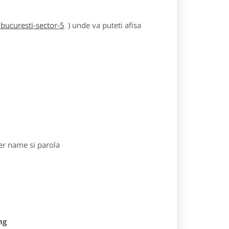
bucuresti-sector-5
) unde va puteti afisa
r name si parola
ng