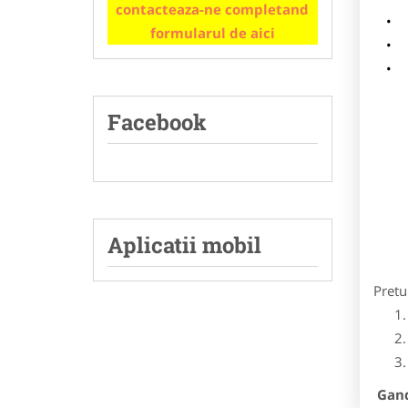
contacteaza-ne completand
m
formularul de aici
p
Facebook
Aplicatii mobil
Pretu
Gandi