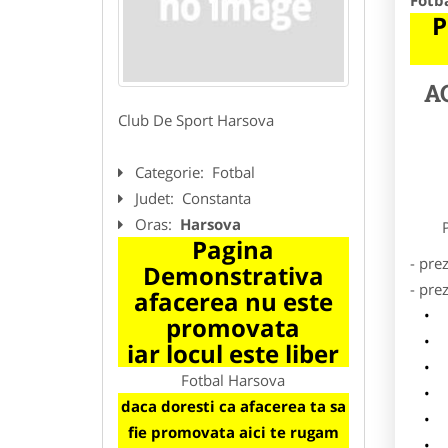
Fotb
P
A
Club De Sport Harsova
Categorie:
Fotbal
Judet:
Constanta
Oras:
Harsova
Preze
Pagina
- pre
Demonstrativa
- pre
afacerea nu este
l
promovata
o
iar locul este liber
p
Fotbal Harsova
s
daca doresti ca afacerea ta sa
a
fie promovata aici te rugam
h