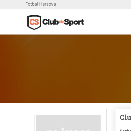
Fotbal Harsova
Clu