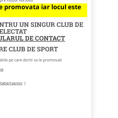
spre
Fotbal Harsova
.
 promovata iar locul este
ENTRU UN SINGUR CLUB DE
SELECTAT
MULARUL DE CONTACT
RE CLUB DE SPORT
le pe care doriti sa le promovati
tie
tatie/rasnov
)