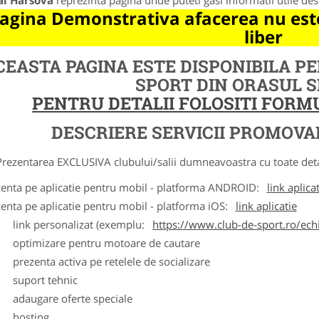
al Harsova
reprezinta pagina unde puteti gasi informatii utile de
agina Demonstrativa afacerea nu este
liber
CEASTA PAGINA ESTE DISPONIBILA P
SPORT DIN ORASUL 
PENTRU DETALII FOLOSITI FOR
DESCRIERE SERVICII PROMOVA
ntarea EXCLUSIVA clubului/salii dumneavoastra cu toate detalii
zenta pe aplicatie pentru mobil - platforma ANDROID:
link aplica
zenta pe aplicatie pentru mobil - platforma iOS:
link aplicatie
ink personalizat (exemplu:
https://www.club-de-sport.ro/echi
ptimizare pentru motoare de cautare
rezenta activa pe retelele de socializare
uport tehnic
daugare oferte speciale
osting