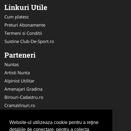
Linkuri Utile
Cum platesc
Preturi Abonamente
Termeni si Conditii
Sustine Club-De-Sport.ro
Parteneri
Nuntas
Artisti Nunta
Alpinist Utilitar
Amenajari Gradina
Birouri-Cadastru.ro
CramaVinuri.ro
FirmaTractariAuto.ro
Servicii-DDD.com
Website-ul utilizeaza cookie pentru a reţine
detaliile de conectare, pentru a colecta
Ambalaje Romania