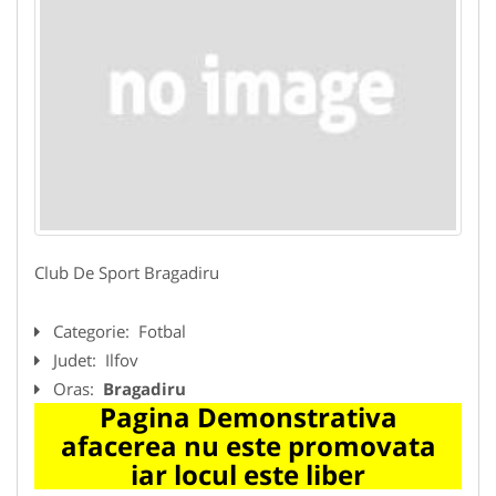
Club De Sport Bragadiru
Categorie:
Fotbal
Judet:
Ilfov
Oras:
Bragadiru
Pagina Demonstrativa
afacerea nu este promovata
iar locul este liber