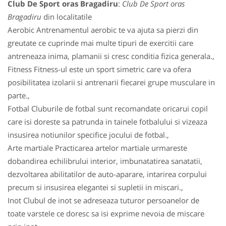
Club De Sport oras Bragadiru
:
Club De Sport oras
Bragadiru
din localitatile
Aerobic Antrenamentul aerobic te va ajuta sa pierzi din
greutate ce cuprinde mai multe tipuri de exercitii care
antreneaza inima, plamanii si cresc conditia fizica generala.,
Fitness Fitness-ul este un sport simetric care va ofera
posibilitatea izolarii si antrenarii fiecarei grupe musculare in
parte.,
Fotbal Cluburile de fotbal sunt recomandate oricarui copil
care isi doreste sa patrunda in tainele fotbalului si vizeaza
insusirea notiunilor specifice jocului de fotbal.,
Arte martiale Practicarea artelor martiale urmareste
dobandirea echilibrului interior, imbunatatirea sanatatii,
dezvoltarea abilitatilor de auto-aparare, intarirea corpului
precum si insusirea elegantei si supletii in miscari.,
Inot Clubul de inot se adreseaza tuturor persoanelor de
toate varstele ce doresc sa isi exprime nevoia de miscare