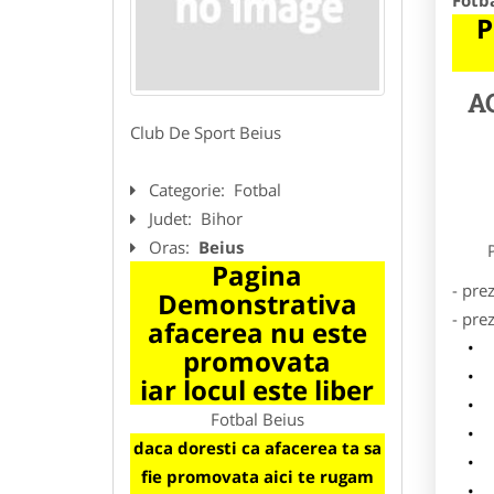
Fotb
P
A
Club De Sport Beius
Categorie:
Fotbal
Judet:
Bihor
Oras:
Beius
Preze
Pagina
- pre
Demonstrativa
- pre
afacerea nu este
l
promovata
o
iar locul este liber
p
Fotbal Beius
s
daca doresti ca afacerea ta sa
a
fie promovata aici te rugam
h