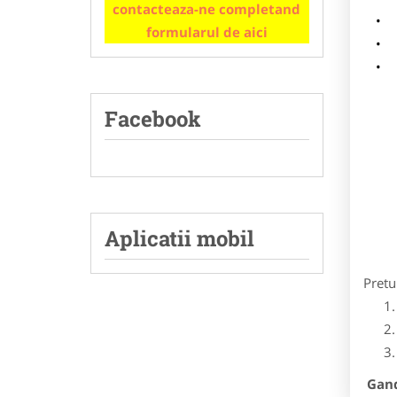
contacteaza-ne completand
m
formularul de aici
p
Facebook
Aplicatii mobil
Pretu
Gandi