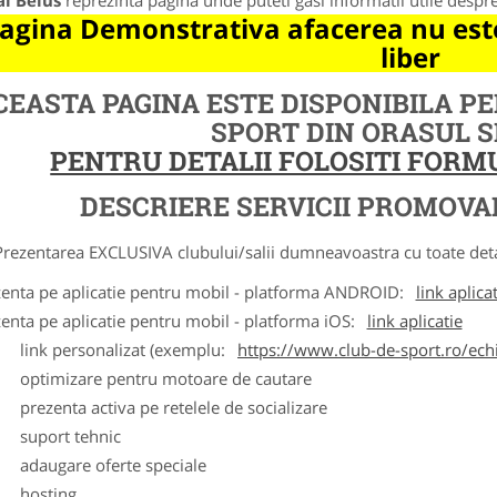
al Beius
reprezinta pagina unde puteti gasi informatii utile despr
agina Demonstrativa afacerea nu este
liber
CEASTA PAGINA ESTE DISPONIBILA P
SPORT DIN ORASUL 
PENTRU DETALII FOLOSITI FOR
DESCRIERE SERVICII PROMOVA
ntarea EXCLUSIVA clubului/salii dumneavoastra cu toate detalii
zenta pe aplicatie pentru mobil - platforma ANDROID:
link aplica
zenta pe aplicatie pentru mobil - platforma iOS:
link aplicatie
ink personalizat (exemplu:
https://www.club-de-sport.ro/echi
ptimizare pentru motoare de cautare
rezenta activa pe retelele de socializare
uport tehnic
daugare oferte speciale
osting