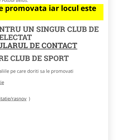
e
Fotbal Beius
.
 promovata iar locul este
ENTRU UN SINGUR CLUB DE
SELECTAT
MULARUL DE CONTACT
RE CLUB DE SPORT
le pe care doriti sa le promovati
tie
tatie/rasnov
)