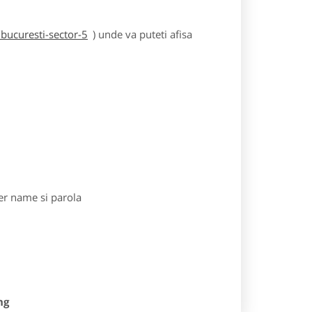
bucuresti-sector-5
) unde va puteti afisa
r name si parola
ng