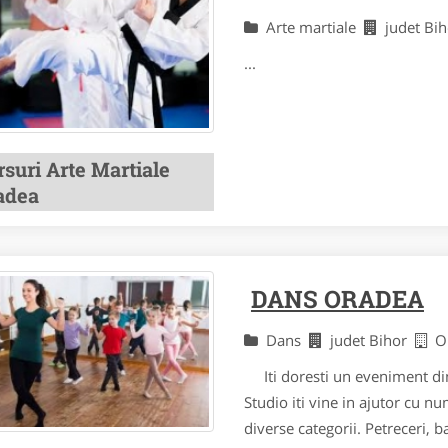
Arte martiale
judet Bi
...
suri Arte Martiale
adea
DANS ORADEA
Dans
judet Bihor
O
Iti doresti un eveniment din
Studio iti vine in ajutor cu n
diverse categorii. Petreceri, 