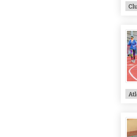
Cl
At