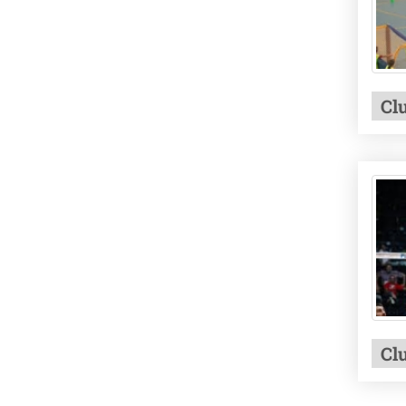
Cl
Cl