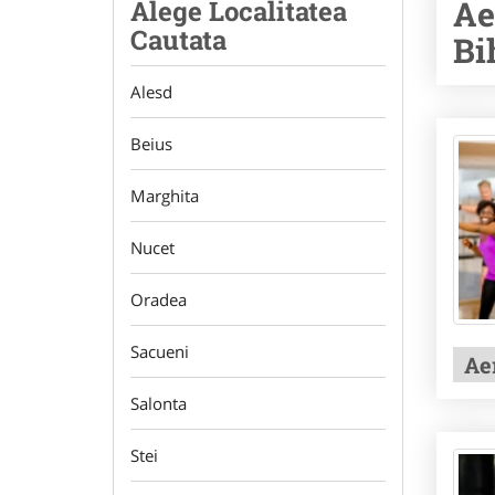
Ae
Alege Localitatea
Cautata
Bi
Alesd
Beius
Marghita
Nucet
Oradea
Sacueni
Ae
Salonta
Stei