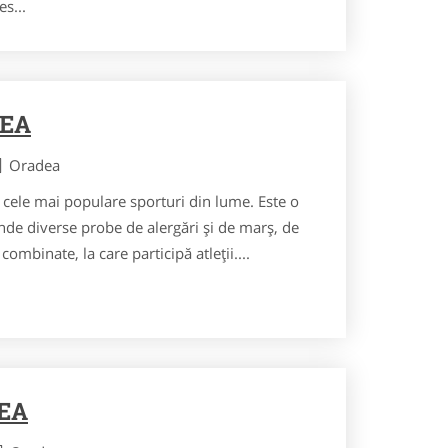
s...
DEA
Oradea
le mai populare sporturi din lume. Este o
nde diverse probe de alergări și de marș, de
combinate, la care participă atleții....
EA