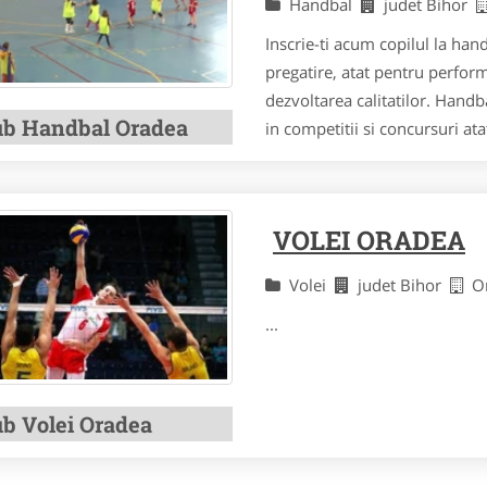
Handbal
judet Bihor
Inscrie-ti acum copilul la han
pregatire, atat pentru performa
dezvoltarea calitatilor. Handb
ub Handbal Oradea
in competitii si concursuri atat
VOLEI ORADEA
Volei
judet Bihor
O
...
ub Volei Oradea