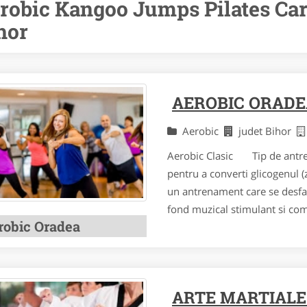
robic Kangoo Jumps Pilates Car
hor
AEROBIC ORADE
Aerobic
judet Bihor
Aerobic Clasic Tip de antre
pentru a converti glicogenul (z
un antrenament care se desfas
fond muzical stimulant si comb
robic Oradea
ARTE MARTIALE