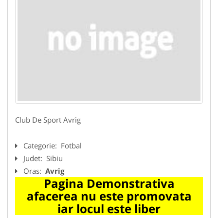
Club De Sport Avrig
Categorie:
Fotbal
Judet:
Sibiu
Oras:
Avrig
Pagina Demonstrativa
afacerea nu este promovata
iar locul este liber