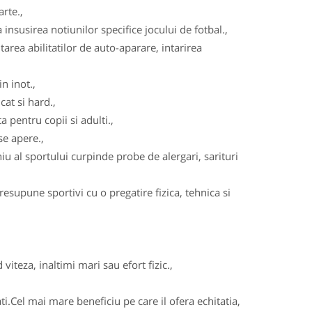
arte.,
insusirea notiunilor specifice jocului de fotbal.,
area abilitatilor de auto-aparare, intarirea
n inot.,
cat si hard.,
 pentru copii si adulti.,
se apere.,
u al sportului curpinde probe de alergari, sarituri
esupune sportivi cu o pregatire fizica, tehnica si
viteza, inaltimi mari sau efort fizic.,
ati.Cel mai mare beneficiu pe care il ofera echitatia,