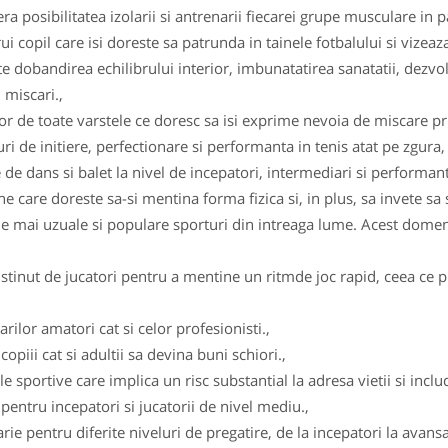
ra posibilitatea izolarii si antrenarii fiecarei grupe musculare in p
 copil care isi doreste sa patrunda in tainele fotbalului si vizeaza 
 dobandirea echilibrului interior, imbunatatirea sanatatii, dezvolt
 miscari.,
r de toate varstele ce doresc sa isi exprime nevoia de miscare pri
 de initiere, perfectionare si performanta in tenis atat pe zgura, 
 de dans si balet la nivel de incepatori, intermediari si performanta
 care doreste sa-si mentina forma fizica si, in plus, sa invete sa 
le mai uzuale si populare sporturi din intreaga lume. Acest domeni
stinut de jucatori pentru a mentine un ritmde joc rapid, ceea ce pr
rilor amatori cat si celor profesionisti.,
opiii cat si adultii sa devina buni schiori.,
 sportive care implica un risc substantial la adresa vietii si includ 
d pentru incepatori si jucatorii de nivel mediu.,
larie pentru diferite niveluri de pregatire, de la incepatori la avans