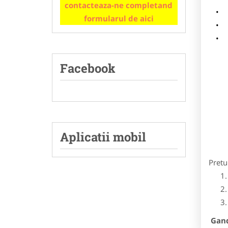
contacteaza-ne completand
m
formularul de aici
p
Facebook
Aplicatii mobil
Pretu
Gandi