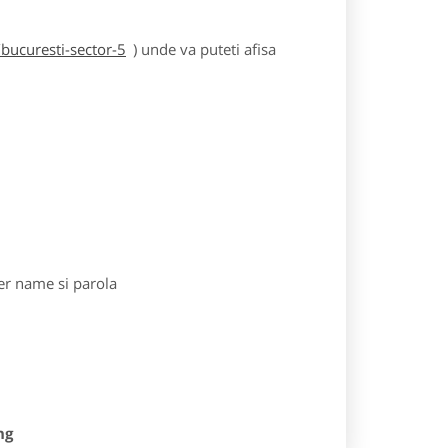
bucuresti-sector-5
) unde va puteti afisa
r name si parola
ng