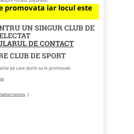
 despre
Fitness Stefanesti
.
 promovata iar locul este
ENTRU UN SINGUR CLUB DE
SELECTAT
MULARUL DE CONTACT
RE CLUB DE SPORT
le pe care doriti sa le promovati
tie
tatie/rasnov
)