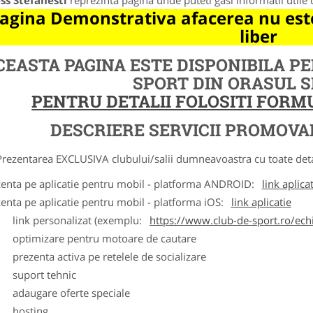
ss Stefanesti
reprezinta pagina unde puteti gasi informatii utile
agina Demonstrativa afacerea nu este
liber
CEASTA PAGINA ESTE DISPONIBILA P
SPORT DIN ORASUL 
PENTRU DETALII FOLOSITI FOR
DESCRIERE SERVICII PROMOVA
ntarea EXCLUSIVA clubului/salii dumneavoastra cu toate detalii
zenta pe aplicatie pentru mobil - platforma ANDROID:
link aplica
zenta pe aplicatie pentru mobil - platforma iOS:
link aplicatie
ink personalizat (exemplu:
https://www.club-de-sport.ro/echi
ptimizare pentru motoare de cautare
rezenta activa pe retelele de socializare
uport tehnic
daugare oferte speciale
osting