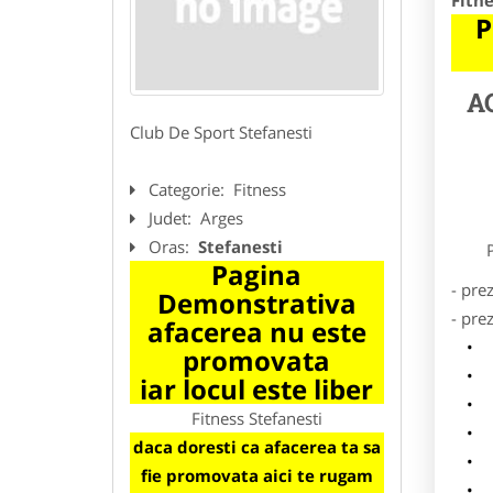
Fitne
P
A
Club De Sport Stefanesti
Categorie:
Fitness
Judet:
Arges
Oras:
Stefanesti
Preze
Pagina
- pre
Demonstrativa
- pre
afacerea nu este
l
promovata
o
iar locul este liber
p
Fitness Stefanesti
s
daca doresti ca afacerea ta sa
a
fie promovata aici te rugam
h