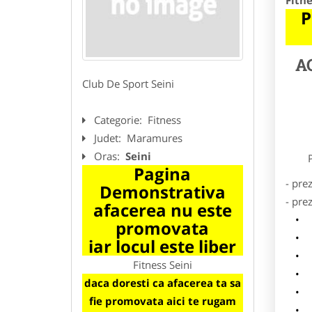
Fitne
P
A
Club De Sport Seini
Categorie:
Fitness
Judet:
Maramures
Oras:
Seini
Preze
Pagina
- pre
Demonstrativa
- pre
afacerea nu este
l
promovata
o
iar locul este liber
p
Fitness Seini
s
daca doresti ca afacerea ta sa
a
fie promovata aici te rugam
h