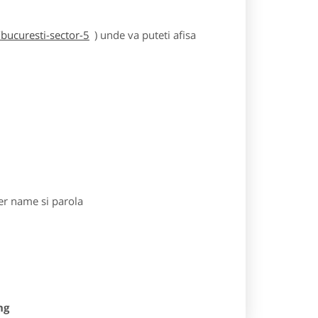
bucuresti-sector-5
) unde va puteti afisa
r name si parola
ng