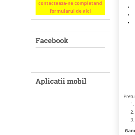
contacteaza-ne completand
m
formularul de aici
p
Facebook
Aplicatii mobil
Pretu
Gandi