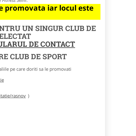
e
Fitness Seini
.
 promovata iar locul este
ENTRU UN SINGUR CLUB DE
SELECTAT
MULARUL DE CONTACT
RE CLUB DE SPORT
le pe care doriti sa le promovati
tie
tatie/rasnov
)