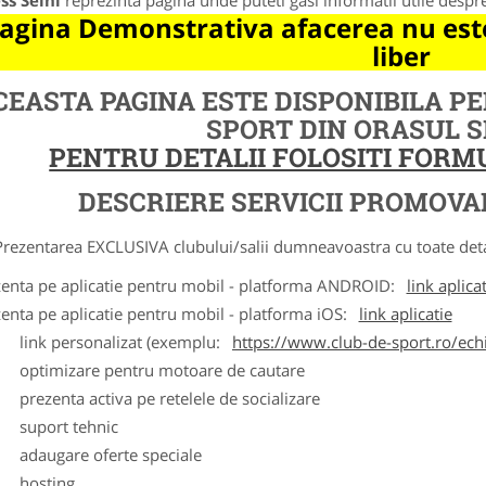
ss Seini
reprezinta pagina unde puteti gasi informatii utile despr
agina Demonstrativa afacerea nu este
liber
CEASTA PAGINA ESTE DISPONIBILA P
SPORT DIN ORASUL 
PENTRU DETALII FOLOSITI FOR
DESCRIERE SERVICII PROMOVA
ntarea EXCLUSIVA clubului/salii dumneavoastra cu toate detalii
zenta pe aplicatie pentru mobil - platforma ANDROID:
link aplica
zenta pe aplicatie pentru mobil - platforma iOS:
link aplicatie
ink personalizat (exemplu:
https://www.club-de-sport.ro/echi
ptimizare pentru motoare de cautare
rezenta activa pe retelele de socializare
uport tehnic
daugare oferte speciale
osting