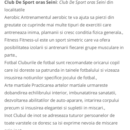
Club De Sport oras Seini
:
Club De Sport oras Seini
din
localitatile
Aerobic Antrenamentul aerobic te va ajuta sa pierzi din
greutate ce cuprinde mai multe tipuri de exercitii care
antreneaza inima, plamanii si cresc conditia fizica generala.,
Fitness Fitness-ul este un sport simetric care va ofera
posibilitatea izolarii si antrenarii fiecarei grupe musculare in
parte.,
Fotbal Cluburile de fotbal sunt recomandate oricarui copil
care isi doreste sa patrunda in tainele fotbalului si vizeaza
insusirea notiunilor specifice jocului de fotbal.,
Arte martiale Practicarea artelor martiale urmareste
dobandirea echilibrului interior, imbunatatirea sanatatii,
dezvoltarea abilitatilor de auto-aparare, intarirea corpului
precum si insusirea elegantei si supletii in miscari.,
Inot Clubul de inot se adreseaza tuturor persoanelor de
toate varstele ce doresc sa isi exprime nevoia de miscare