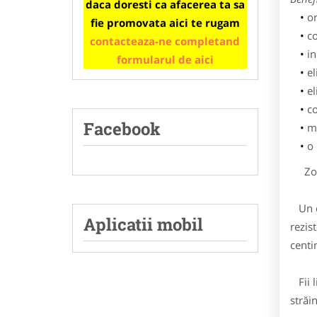
daca doresti ca afacerea ta sa
or
fie promovata aici te rugam
co
contacteaza-ne completand
in
formularul de aici
el
el
co
Facebook
ma
o
Zona
Un or
Aplicatii mobil
rezis
centi
Fii l
străi