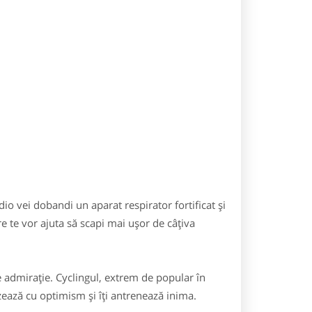
o vei dobandi un aparat respirator fortificat și
e te vor ajuta să scapi mai ușor de câțiva
 admirație. Cyclingul, extrem de popular în
izează cu optimism și îți antrenează inima.