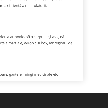
rea eficientă a musculaturii.
plețea armonioasă a corpului și asigură
ele marțiale, aerobic și box, iar regimul de
 bare, gantere, mingi medicinale etc