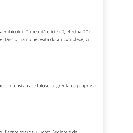
erobicului. O metodă eficientă, efectuată în
e. Disciplina nu necesită dotări complexe, ci
ess intensiv, care folosește greutatea proprie a
 fiecare exercițiu lucrat. Ședințele de