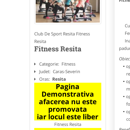
Fitne
Cu un
Feres
Club De Sport Resita Fitness
Inalt
Resita
Fitness Resita
padur
Obiect
Categorie:
Fitness
op
Judet:
Caras-Severin
re
Oras:
Resita
op
Pagina
m
Demonstrativa
op
afacerea nu este
f
promovata
op
iar locul este liber
c
Fitness Resita
Benefi