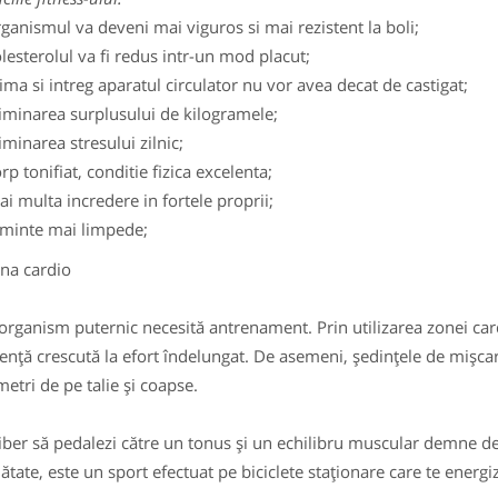
ganismul va deveni mai viguros si mai rezistent la boli;
lesterolul va fi redus intr-un mod placut;
ima si intreg aparatul circulator nu vor avea decat de castigat;
iminarea surplusului de kilogramele;
iminarea stresului zilnic;
rp tonifiat, conditie fizica excelenta;
i multa incredere in fortele proprii;
 minte mai limpede;
 cardio
ganism puternic necesită antrenament. Prin utilizarea zonei cardi
tență crescută la efort îndelungat. De asemeni, ședințele de mișcar
metri de pe talie și coapse.
iber să pedalezi către un tonus și un echilibru muscular demne de
nătate, este un sport efectuat pe biciclete staționare care te energ