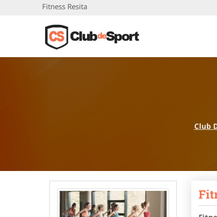
Fitness Resita
Club 
Fit