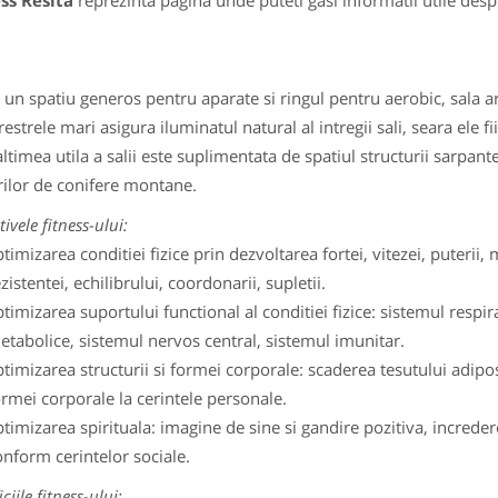
ss Resita
reprezinta pagina unde puteti gasi informatii utile des
 spatiu generos pentru aparate si ringul pentru aerobic, sala are
trele mari asigura iluminatul natural al intregii sali, seara ele fii
imea utila a salii este suplimentata de spatiul structurii sarpantei
ilor de conifere montane.
ivele fitness-ului:
timizarea conditiei fizice prin dezvoltarea fortei, vitezei, puterii, m
zistentei, echilibrului, coordonarii, supletii.
timizarea suportului functional al conditiei fizice: sistemul respi
etabolice, sistemul nervos central, sistemul imunitar.
timizarea structurii si formei corporale: scaderea tesutului adipo
ormei corporale la cerintele personale.
timizarea spirituala: imagine de sine si gandire pozitiva, increde
onform cerintelor sociale.
ciile fitness-ului: