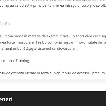
ump au ca obiectiv principal tonifierea întregului corp și dezvolta
e Bo
ultima modă în materie de exerciții fizice, un sport care redă su
erea forței musculare. Tae Bo combină mișcări împrumutate din art
nament îmbunătățește sistemul cardiovascular.
tional Training
i de exercitii lucrate in forta cu varii tipuri de accesorii precum
eneri