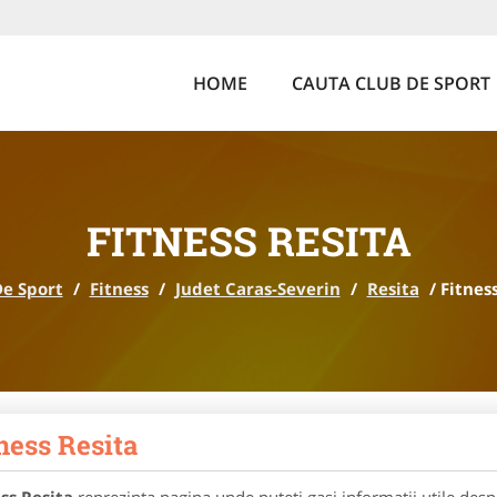
HOME
CAUTA CLUB DE SPORT
FITNESS RESITA
De Sport
/
Fitness
/
Judet Caras-Severin
/
Resita
/
Fitnes
ness Resita