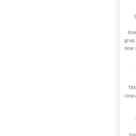
Ste
Este 
grup,
doar 
T
TRX e
corpu
Bod
Este 