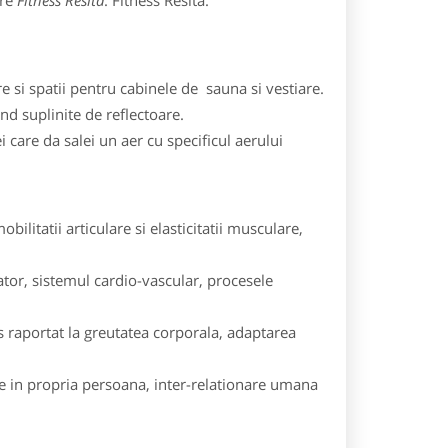
pre
Fitness Resita
: Fitness Resita.
 si spatii pentru cabinele de sauna si vestiare.
nd suplinite de reflectoare.
 care da salei un aer cu specificul aerului
obilitatii articulare si elasticitatii musculare,
rator, sistemul cardio-vascular, procesele
s raportat la greutatea corporala, adaptarea
re in propria persoana, inter-relationare umana