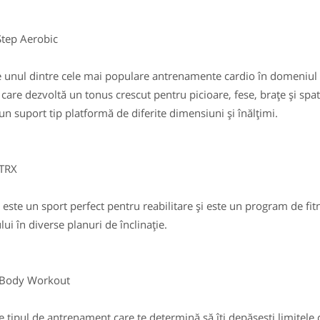
p Aerobic
unul dintre cele mai populare antrenamente cardio în domeniul a
 care dezvoltă un tonus crescut pentru picioare, fese, brațe și spat
un suport tip platformă de diferite dimensiuni și înălțimi.
RX
ste un sport perfect pentru reabilitare și este un program de fitn
lui în diverse planuri de înclinație.
y Workout
tipul de antrenament care te determină să îți depășești limitele cu