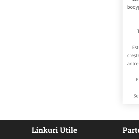
bodyp
Ta
Este 
creșt
antre
Func
Setur
Linkuri Utile
Part