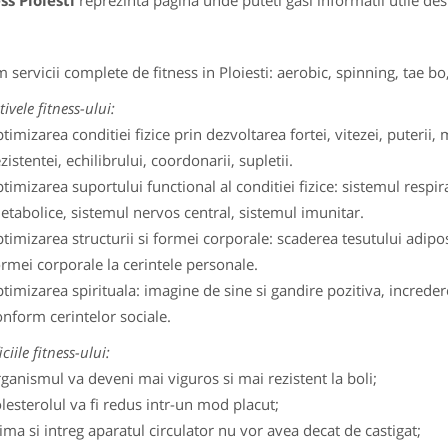
ss Ploiesti
reprezinta pagina unde puteti gasi informatii utile de
 servicii complete de fitness in Ploiesti: aerobic, spinning, tae bo, 
ivele fitness-ului:
timizarea conditiei fizice prin dezvoltarea fortei, vitezei, puterii, m
zistentei, echilibrului, coordonarii, supletii.
timizarea suportului functional al conditiei fizice: sistemul respi
etabolice, sistemul nervos central, sistemul imunitar.
timizarea structurii si formei corporale: scaderea tesutului adipo
ormei corporale la cerintele personale.
timizarea spirituala: imagine de sine si gandire pozitiva, increde
onform cerintelor sociale.
ciile fitness-ului:
ganismul va deveni mai viguros si mai rezistent la boli;
lesterolul va fi redus intr-un mod placut;
ima si intreg aparatul circulator nu vor avea decat de castigat;