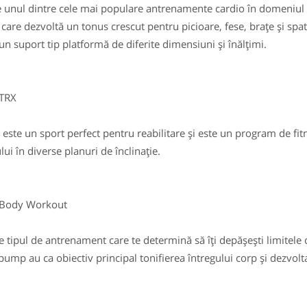
unul dintre cele mai populare antrenamente cardio în domeniul a
 care dezvoltă un tonus crescut pentru picioare, fese, brațe și spat
un suport tip platformă de diferite dimensiuni și înălțimi.
RX
ste un sport perfect pentru reabilitare și este un program de fitn
lui în diverse planuri de înclinație.
y Workout
tipul de antrenament care te determină să îți depășești limitele cu
ump au ca obiectiv principal tonifierea întregului corp și dezvolta