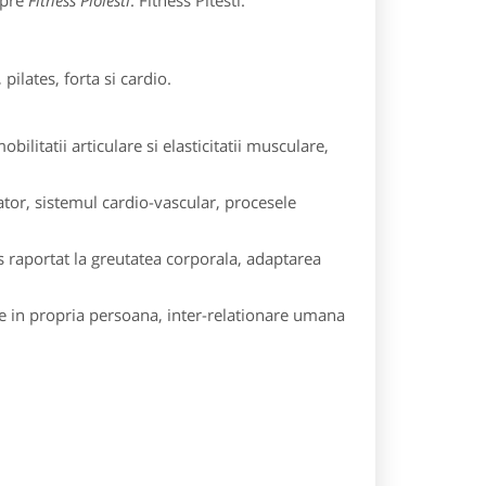
spre
Fitness Ploiesti
: Fitness Pitesti.
pilates, forta si cardio.
obilitatii articulare si elasticitatii musculare,
rator, sistemul cardio-vascular, procesele
s raportat la greutatea corporala, adaptarea
re in propria persoana, inter-relationare umana