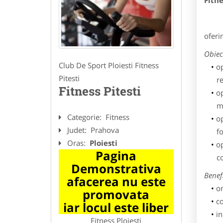
Fitne
oferim
Obiect
Club De Sport Ploiesti Fitness
op
Pitesti
re
Fitness Pitesti
op
m
Categorie:
Fitness
op
Judet:
Prahova
f
Oras:
Ploiesti
op
Pagina
c
Demonstrativa
Benefi
afacerea nu este
or
promovata
co
iar locul este liber
in
Fitness Ploiesti