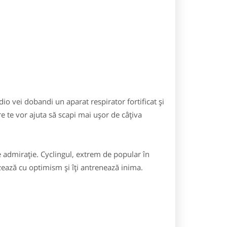
o vei dobandi un aparat respirator fortificat și
e te vor ajuta să scapi mai ușor de câțiva
 admirație. Cyclingul, extrem de popular în
izează cu optimism și îți antrenează inima.