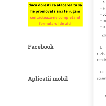
el
daca doresti ca afacerea ta sa
el
fie promovata aici te rugam
co
contacteaza-ne completand
ma
formularul de aici
o
Zona
Facebook
Un or
rezis
centi
Fii l
Aplicatii mobil
străi
Ste