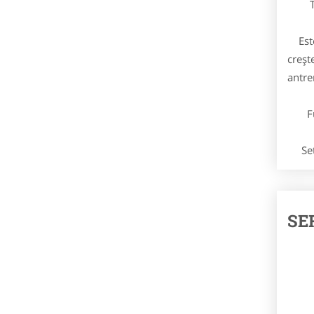
Ta
Este 
creșt
antre
Func
Setur
SE
-Ae
-Bo
-Fi
-Spi