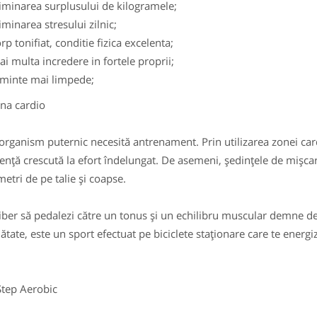
iminarea surplusului de kilogramele;
iminarea stresului zilnic;
rp tonifiat, conditie fizica excelenta;
i multa incredere in fortele proprii;
 minte mai limpede;
 cardio
ganism puternic necesită antrenament. Prin utilizarea zonei cardi
tență crescută la efort îndelungat. De asemeni, ședințele de mișcar
metri de pe talie și coapse.
iber să pedalezi către un tonus și un echilibru muscular demne de
nătate, este un sport efectuat pe biciclete staționare care te energ
p Aerobic