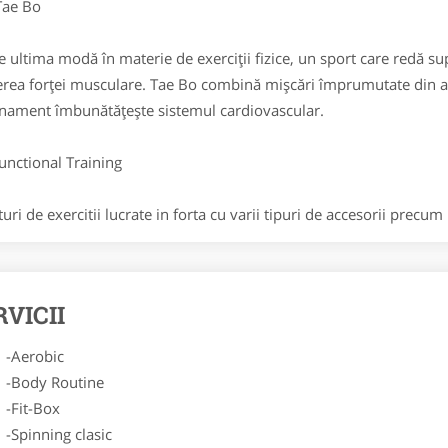
e Bo
ultima modă în materie de exerciții fizice, un sport care redă su
erea forței musculare. Tae Bo combină mișcări împrumutate din art
nament îmbunătățește sistemul cardiovascular.
tional Training
i de exercitii lucrate in forta cu varii tipuri de accesorii precum
RVICII
robic
dy Routine
t-Box
nning clasic