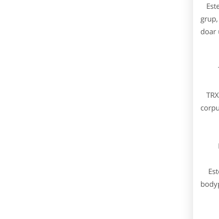
Este 
grup,
doar 
T
TRX e
corpu
Bod
Este 
bodyp