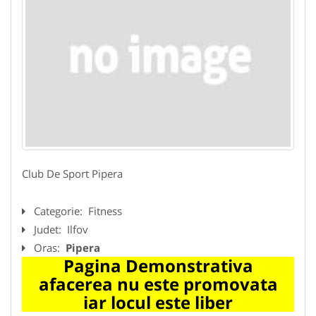
Club De Sport Pipera
Categorie:
Fitness
Judet:
Ilfov
Oras:
Pipera
Pagina Demonstrativa
afacerea nu este promovata
iar locul este liber