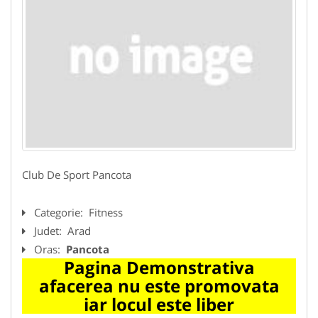
Club De Sport Pancota
Categorie:
Fitness
Judet:
Arad
Oras:
Pancota
Pagina Demonstrativa
afacerea nu este promovata
iar locul este liber