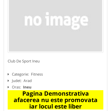
Club De Sport Ineu
Categorie:
Fitness
Judet:
Arad
Oras:
Ineu
Pagina Demonstrativa
afacerea nu este promovata
iar locul este liber