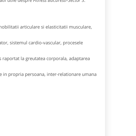
tii utile despre
Fitness Bucuresti-Sector 3
:
obilitatii articulare si elasticitatii musculare,
rator, sistemul cardio-vascular, procesele
s raportat la greutatea corporala, adaptarea
re in propria persoana, inter-relationare umana