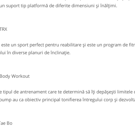
un suport tip platformă de diferite dimensiuni și înălțimi.
RX
ste un sport perfect pentru reabilitare și este un program de fitn
lui în diverse planuri de înclinație.
y Workout
tipul de antrenament care te determină să îți depășești limitele cu
ump au ca obiectiv principal tonifierea întregului corp și dezvolta
e Bo