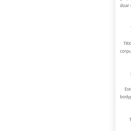
doar 
T
TRX e
corpu
Bod
Este 
bodyp
Ta