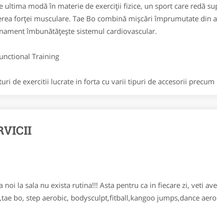
ultima modă în materie de exerciții fizice, un sport care redă su
erea forței musculare. Tae Bo combină mișcări împrumutate din art
nament îmbunătățește sistemul cardiovascular.
tional Training
i de exercitii lucrate in forta cu varii tipuri de accesorii precum
RVICII
i la sala nu exista rutina!!! Asta pentru ca in fiecare zi, veti av
c,tae bo, step aerobic, bodysculpt,fitball,kangoo jumps,dance aerob