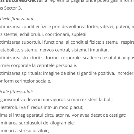
ss Bucuresti-Sector 3
reprezinta pagina unde puteti gasi informa
ss Sector 3.
ivele fitness-ului:
timizarea conditiei fizice prin dezvoltarea fortei, vitezei, puterii, m
zistentei, echilibrului, coordonarii, supletii.
timizarea suportului functional al conditiei fizice: sistemul respi
etabolice, sistemul nervos central, sistemul imunitar.
timizarea structurii si formei corporale: scaderea tesutului adipo
ormei corporale la cerintele personale.
timizarea spirituala: imagine de sine si gandire pozitiva, increde
onform cerintelor sociale.
ciile fitness-ului:
ganismul va deveni mai viguros si mai rezistent la boli;
lesterolul va fi redus intr-un mod placut;
ima si intreg aparatul circulator nu vor avea decat de castigat;
iminarea surplusului de kilogramele;
iminarea stresului zilnic;