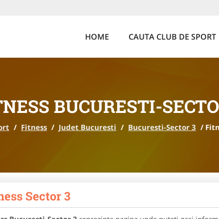
HOME
CAUTA CLUB DE SPORT
TNESS BUCURESTI-SECTO
ort
/
Fitness
/
Judet Bucuresti
/
Bucuresti-Sector 3
/
Fit
ness Sector 3