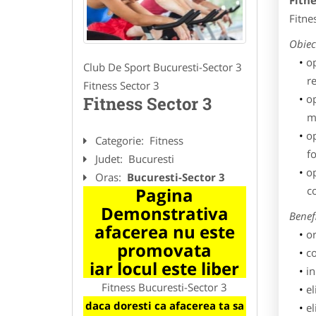
Fitne
Fitne
Obiect
op
Club De Sport Bucuresti-Sector 3
re
Fitness Sector 3
op
Fitness Sector 3
m
op
Categorie:
Fitness
f
Judet:
Bucuresti
op
Oras:
Bucuresti-Sector 3
c
Pagina
Demonstrativa
Benefi
afacerea nu este
or
promovata
co
iar locul este liber
in
Fitness Bucuresti-Sector 3
el
daca doresti ca afacerea ta sa
el