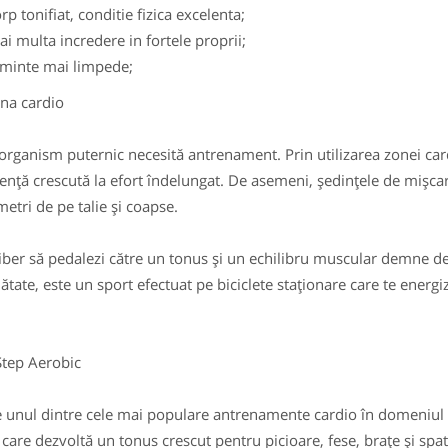
rp tonifiat, conditie fizica excelenta;
i multa incredere in fortele proprii;
 minte mai limpede;
 cardio
ganism puternic necesită antrenament. Prin utilizarea zonei cardi
tență crescută la efort îndelungat. De asemeni, ședințele de mișcar
metri de pe talie și coapse.
iber să pedalezi către un tonus și un echilibru muscular demne de
nătate, este un sport efectuat pe biciclete staționare care te energ
p Aerobic
unul dintre cele mai populare antrenamente cardio în domeniul a
 care dezvoltă un tonus crescut pentru picioare, fese, brațe și spat