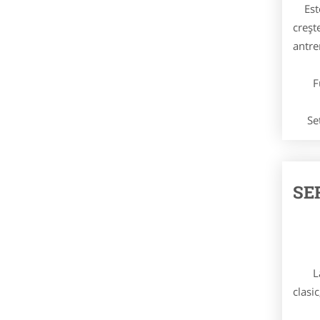
Este 
creșt
antre
Func
Setur
SE
La no
clasi