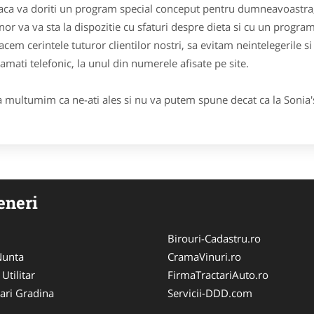
va doriti un program special conceput pentru dumneavoastra, 
nor va va sta la dispozitie cu sfaturi despre dieta si cu un program
facem cerintele tuturor clientilor nostri, sa evitam neintelegerile 
amati telefonic, la unul din numerele afisate pe site.
ltumim ca ne-ati ales si nu va putem spune decat ca la Sonia's G
eneri
Birouri-Cadastru.ro
 Nunta
CramaVinuri.ro
 Utilitar
FirmaTractariAuto.ro
ari Gradina
Servicii-DDD.com