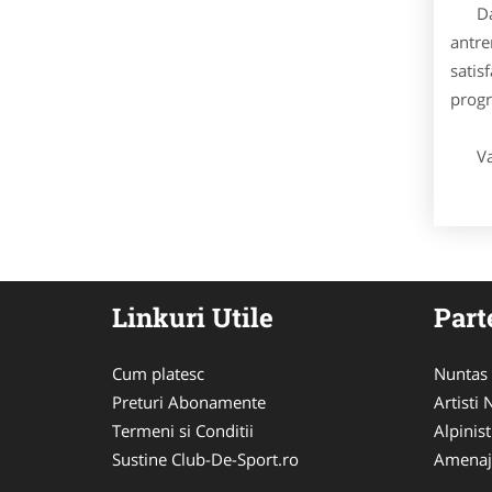
Daca 
antre
satis
progr
Va mu
Linkuri Utile
Part
Cum platesc
Nuntas
Preturi Abonamente
Artisti
Termeni si Conditii
Alpinist
Sustine Club-De-Sport.ro
Amenaj