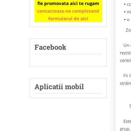
fie promovata aici te rugam
co
contacteaza-ne completand
ma
formularul de aici
o
Zona
Un or
Facebook
rezis
centi
Fii l
străi
Aplicatii mobil
Ste
Este 
grup,