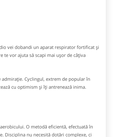
o vei dobandi un aparat respirator fortificat și
e te vor ajuta să scapi mai ușor de câțiva
 admirație. Cyclingul, extrem de popular în
izează cu optimism și îți antrenează inima.
erobicului. O metodă eficientă, efectuată în
e. Disciplina nu necesită dotări complexe, ci