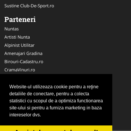
Sustine Club-De-Sport.ro
Parteneri
Nuntas
Artisti Nunta
Alpinist Utilitar
Amenajari Gradina
Birouri-Cadastru.ro
CramaVinuri.ro
FirmaTractariAuto.ro
Servicii-DDD.com
Website-ul utilizeaza cookie pentru a reţine
Ambalaje Romania
detaliile de conectare, pentru a colecta
statistici cu scopul de a optimiza functionarea
Cabinet-Individual.ro
site-ului si pentru a furniza marketing in baza
CentruInchirieri.ro
intereselor dvs.
Medic-Bun.com