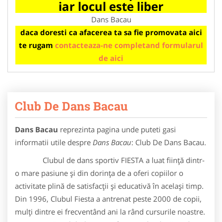
iar locul este liber
Dans Bacau
daca doresti ca afacerea ta sa fie promovata aici
te rugam
contacteaza-ne completand formularul
de aici
Club De Dans Bacau
Dans Bacau
reprezinta pagina unde puteti gasi
informatii utile despre
Dans Bacau
: Club De Dans Bacau.
Clubul de dans sportiv FIESTA a luat fiinţă dintr-
o mare pasiune şi din dorinţa de a oferi copiilor o
activitate plină de satisfacţii şi educativă în acelaşi timp.
Din 1996, Clubul Fiesta a antrenat peste 2000 de copii,
mulţi dintre ei frecventând ani la rând cursurile noastre.