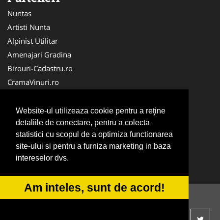
Nuntas
Artisti Nunta
Alpinist Utilitar
Amenajari Gradina
Birouri-Cadastru.ro
CramaVinuri.ro
FirmaTractariAuto.ro
Servicii-DDD.com
Website-ul utilizeaza cookie pentru a reţine
detaliile de conectare, pentru a colecta
Ambalaje Romania
statistici cu scopul de a optimiza functionarea
Cabinet-Individual.ro
site-ului si pentru a furniza marketing in baza
CentruInchirieri.ro
intereselor dvs.
Medic-Bun.com
Am inteles, sunt de acord!
© 2014-2026
ANPC
SOL