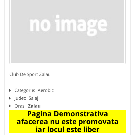
Club De Sport Zalau
Categorie:
Aerobic
Judet:
Salaj
Oras:
Zalau
Pagina Demonstrativa
afacerea nu este promovata
iar locul este liber