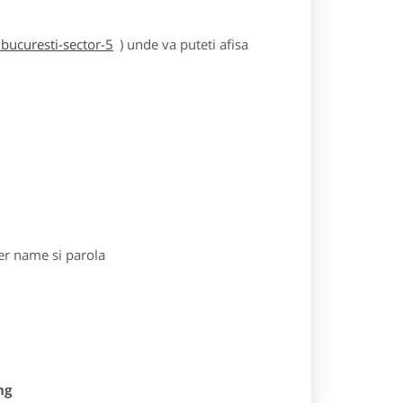
bucuresti-sector-5
) unde va puteti afisa
r name si parola
ng