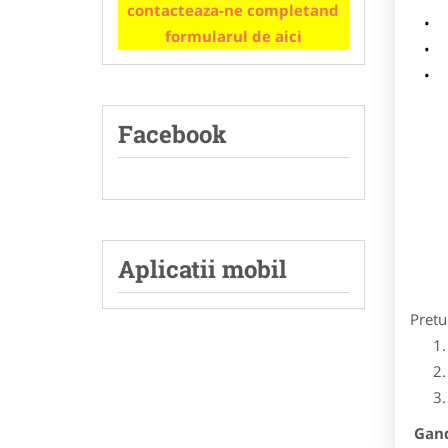
contacteaza-ne completand
m
formularul de aici
p
Facebook
Aplicatii mobil
Pretu
Gandi