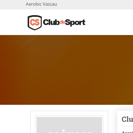
Aerobic Vascau
Clu