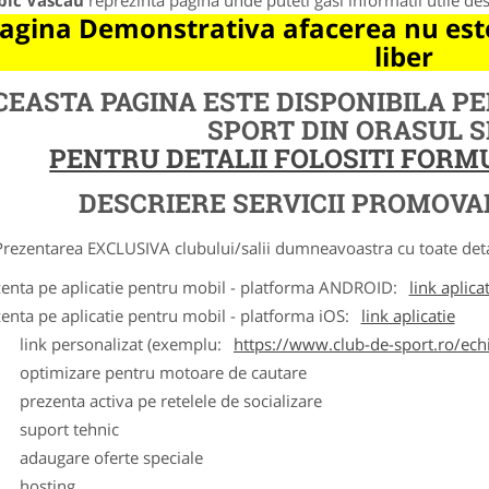
bic Vascau
reprezinta pagina unde puteti gasi informatii utile de
agina Demonstrativa afacerea nu este
liber
CEASTA PAGINA ESTE DISPONIBILA P
SPORT DIN ORASUL 
PENTRU DETALII FOLOSITI FOR
DESCRIERE SERVICII PROMOVA
ntarea EXCLUSIVA clubului/salii dumneavoastra cu toate detalii
zenta pe aplicatie pentru mobil - platforma ANDROID:
link aplica
zenta pe aplicatie pentru mobil - platforma iOS:
link aplicatie
ink personalizat (exemplu:
https://www.club-de-sport.ro/echi
ptimizare pentru motoare de cautare
rezenta activa pe retelele de socializare
uport tehnic
daugare oferte speciale
osting