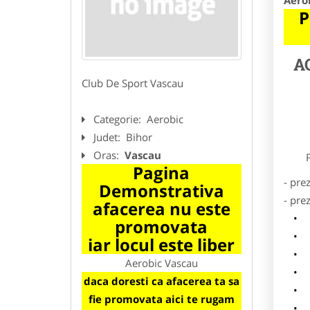
Aero
P
A
Club De Sport Vascau
Categorie:
Aerobic
Judet:
Bihor
Oras:
Vascau
Preze
Pagina
- pre
Demonstrativa
- pre
afacerea nu este
l
promovata
o
iar locul este liber
p
Aerobic Vascau
s
daca doresti ca afacerea ta sa
a
fie promovata aici te rugam
h