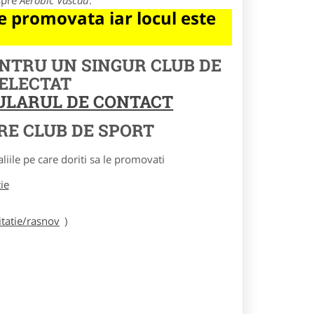
spre
Aerobic Vascau
.
 promovata iar locul este
ENTRU UN SINGUR CLUB DE
SELECTAT
MULARUL DE CONTACT
RE CLUB DE SPORT
le pe care doriti sa le promovati
tie
tatie/rasnov
)