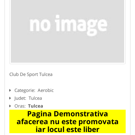
Club De Sport Tulcea
Categorie:
Aerobic
Judet:
Tulcea
Oras:
Tulcea
Pagina Demonstrativa
afacerea nu este promovata
iar locul este liber