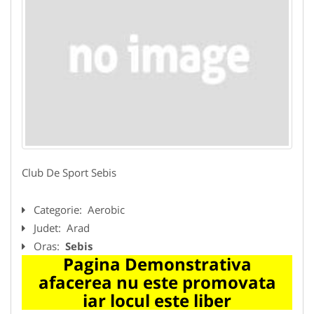
Club De Sport Sebis
Categorie:
Aerobic
Judet:
Arad
Oras:
Sebis
Pagina Demonstrativa
afacerea nu este promovata
iar locul este liber