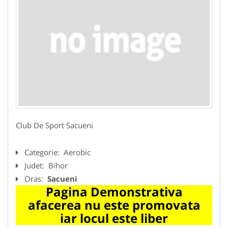
Club De Sport Sacueni
Categorie:
Aerobic
Judet:
Bihor
Oras:
Sacueni
Pagina Demonstrativa
afacerea nu este promovata
iar locul este liber