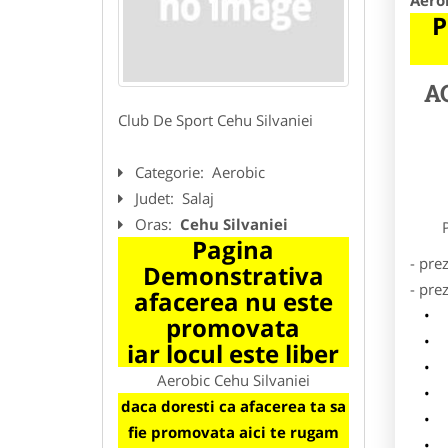
Aero
P
A
Club De Sport Cehu Silvaniei
Categorie:
Aerobic
Judet:
Salaj
Oras:
Cehu Silvaniei
Preze
Pagina
- pre
Demonstrativa
- pre
afacerea nu este
l
promovata
o
iar locul este liber
p
Aerobic Cehu Silvaniei
s
daca doresti ca afacerea ta sa
a
fie promovata aici te rugam
h