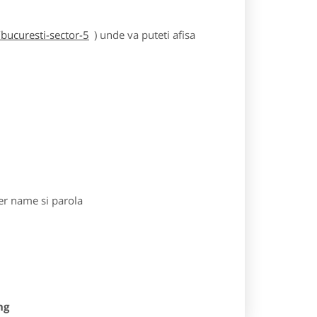
bucuresti-sector-5
) unde va puteti afisa
r name si parola
ng