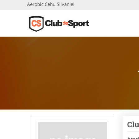
Aerobic Cehu Silvaniei
Clu