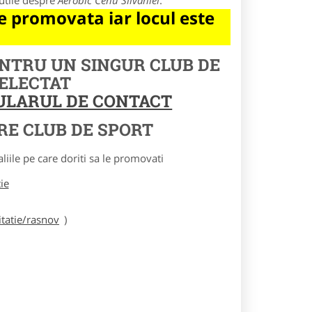
utile despre
Aerobic Cehu Silvaniei
.
 promovata iar locul este
ENTRU UN SINGUR CLUB DE
SELECTAT
MULARUL DE CONTACT
RE CLUB DE SPORT
le pe care doriti sa le promovati
tie
tatie/rasnov
)