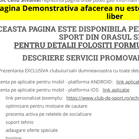
bic Cehu Silvaniei
reprezinta pagina unde puteti gasi informatii 
agina Demonstrativa afacerea nu este
liber
CEASTA PAGINA ESTE DISPONIBILA P
SPORT DIN ORASUL 
PENTRU DETALII FOLOSITI FOR
DESCRIERE SERVICII PROMOVA
ntarea EXCLUSIVA clubului/salii dumneavoastra cu toate detalii
zenta pe aplicatie pentru mobil - platforma ANDROID:
link aplica
zenta pe aplicatie pentru mobil - platforma iOS:
link aplicatie
ink personalizat (exemplu:
https://www.club-de-sport.ro/echi
ptimizare pentru motoare de cautare
rezenta activa pe retelele de socializare
uport tehnic
daugare oferte speciale
osting