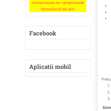
contacteaza-ne completand
m
formularul de aici
p
Facebook
Aplicatii mobil
Pretu
Gandi