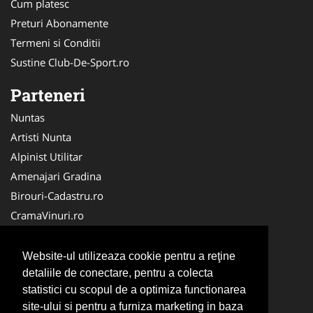
Cum platesc
Preturi Abonamente
Termeni si Conditii
Sustine Club-De-Sport.ro
Parteneri
Nuntas
Artisti Nunta
Alpinist Utilitar
Amenajari Gradina
Birouri-Cadastru.ro
CramaVinuri.ro
FirmaTractariAuto.ro
Servicii-DDD.com
Website-ul utilizeaza cookie pentru a reţine
Ambalaje Romania
detaliile de conectare, pentru a colecta
statistici cu scopul de a optimiza functionarea
Cabinet-Individual.ro
site-ului si pentru a furniza marketing in baza
CentruInchirieri.ro