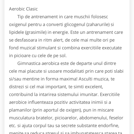
Aerobic Clasic
Tip de antrenament in care muschii folosesc
oxigenul pentru a converti glicogenul (zaharurile) si
lipidele (grasimile) in energie. Este un antrenament care
se desfasoara in ritm alert, de cele mai multe ori pe
fond muzical stimulant si combina exercitiile executate
in picioare cu cele de pe sol.
Gimnastica aerobica este de departe unul dintre
cele mai placute si usoare modalitati prin care poti slabi
si/sau mentine in forma maxima! Asculti muzica, te
distrezi si cel mai important, te simti excelent,
contribuind la intarirea sistemului imunitar. Exercitiile
aerobice influenteaza pozitiv activitatea inimii si a
plamanilor (prin aportul de oxigen), pun in miscare
musculatura bratelor, picioarelor, abdomenului, feselor
etc. si ajuta corpul tau sa secrete substante endorfine,
menite sa reduca stresul si sa imbunatateasca starea ta