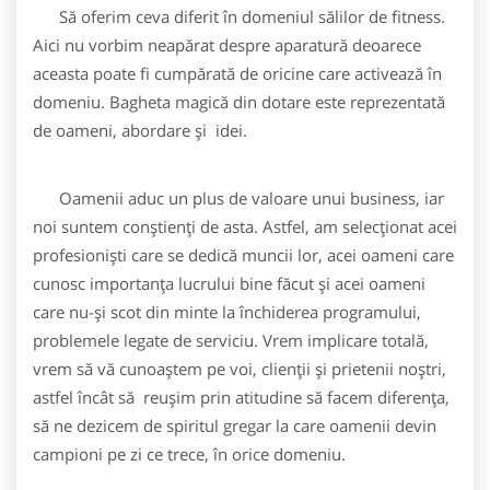
Să oferim ceva diferit în domeniul sălilor de fitness.
Aici nu vorbim neapărat despre aparatură deoarece
aceasta poate fi cumpărată de oricine care activează în
domeniu. Bagheta magică din dotare este reprezentată
de oameni, abordare şi idei.
Oamenii aduc un plus de valoare unui business, iar
noi suntem conştienţi de asta. Astfel, am selecţionat acei
profesionişti care se dedică muncii lor, acei oameni care
cunosc importanţa lucrului bine făcut şi acei oameni
care nu-şi scot din minte la închiderea programului,
problemele legate de serviciu. Vrem implicare totală,
vrem să vă cunoaştem pe voi, clienții şi prietenii noştri,
astfel încât să reuşim prin atitudine să facem diferenţa,
să ne dezicem de spiritul gregar la care oamenii devin
campioni pe zi ce trece, în orice domeniu.