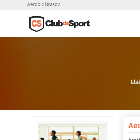
Aerobic Brasov
Clu
Aer