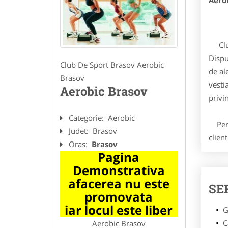
Aero
Clubu
Dispu
Club De Sport Brasov Aerobic
de al
Brasov
vesti
Aerobic Brasov
privi
Categorie:
Aerobic
Perso
Judet:
Brasov
client
Oras:
Brasov
Pagina
Demonstrativa
afacerea nu este
SE
promovata
iar locul este liber
G
C
Aerobic Brasov