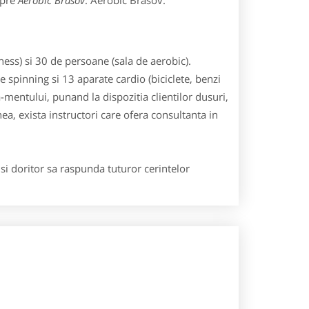
spre
Aerobic Brasov
: Aerobic Brasov.
ess) si 30 de persoane (sala de aerobic).
 spinning si 13 aparate cardio (biciclete, benzi
-mentului, punand la dispozitia clientilor dusuri,
a, exista instructori care ofera consultanta in
si doritor sa raspunda tuturor cerintelor