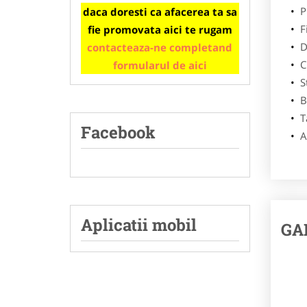
Pi
daca doresti ca afacerea ta sa
F
fie promovata aici te rugam
D
contacteaza-ne completand
Ci
formularul de aici
S
B
T
Facebook
A
Aplicatii mobil
GA