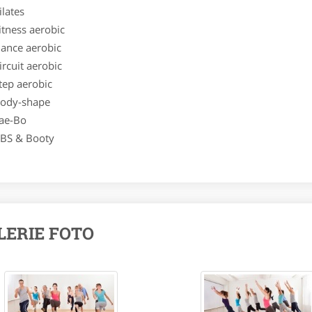
lates
itness aerobic
ance aerobic
rcuit aerobic
tep aerobic
ody-shape
ae-Bo
BS & Booty
LERIE FOTO