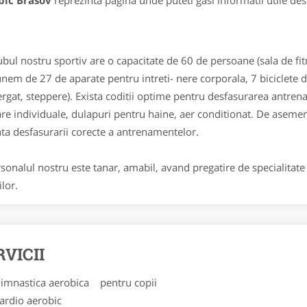
bic Brasov
reprezinta pagina unde puteti gasi informatii utile de
l nostru sportiv are o capacitate de 60 de persoane (sala de fitn
nem de 27 de aparate pentru intreti- nere corporala, 7 biciclete de
ergat, steppere). Exista coditii optime pentru desfasurarea antrena
are individuale, dulapuri pentru haine, aer conditionat. De asemene
nta desfasurarii corecte a antrenamentelor.
nalul nostru este tanar, amabil, avand pregatire de specialitate 
ilor.
RVICII
imnastica aerobica pentru copii
ardio aerobic