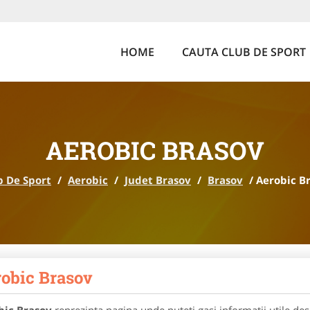
HOME
CAUTA CLUB DE SPORT
AEROBIC BRASOV
b De Sport
/
Aerobic
/
Judet Brasov
/
Brasov
/
Aerobic B
obic Brasov