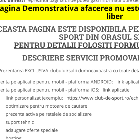
ic Bailesti
reprezinta pagina unde puteti gasi informatii utile d
agina Demonstrativa afacerea nu este
liber
CEASTA PAGINA ESTE DISPONIBILA P
SPORT DIN ORASUL 
PENTRU DETALII FOLOSITI FOR
DESCRIERE SERVICII PROMOVA
ntarea EXCLUSIVA clubului/salii dumneavoastra cu toate detalii
zenta pe aplicatie pentru mobil - platforma ANDROID:
link aplica
zenta pe aplicatie pentru mobil - platforma iOS:
link aplicatie
ink personalizat (exemplu:
https://www.club-de-sport.ro/echi
ptimizare pentru motoare de cautare
rezenta activa pe retelele de socializare
uport tehnic
daugare oferte speciale
osting