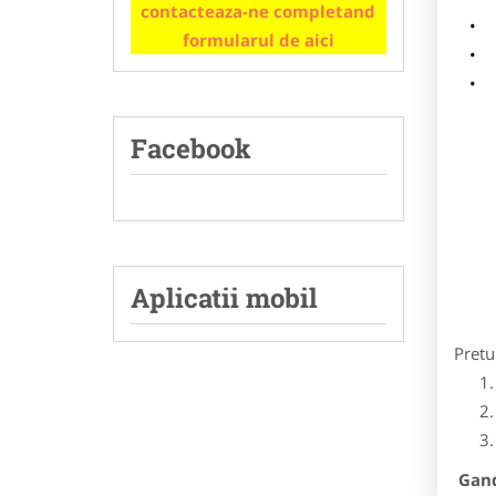
contacteaza-ne completand
m
formularul de aici
p
Facebook
Aplicatii mobil
Pretu
Gandi