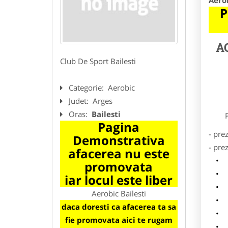
Aerob
P
A
Club De Sport Bailesti
Categorie:
Aerobic
Judet:
Arges
Oras:
Bailesti
Preze
Pagina
- pre
Demonstrativa
- pre
afacerea nu este
l
promovata
o
iar locul este liber
p
Aerobic Bailesti
s
daca doresti ca afacerea ta sa
a
fie promovata aici te rugam
h