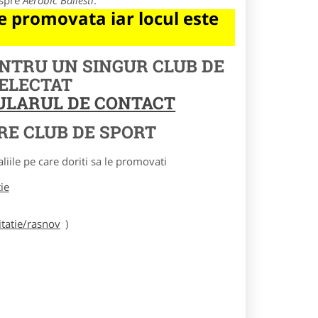
espre
Aerobic Bailesti
.
 promovata iar locul este
ENTRU UN SINGUR CLUB DE
SELECTAT
MULARUL DE CONTACT
RE CLUB DE SPORT
le pe care doriti sa le promovati
tie
tatie/rasnov
)