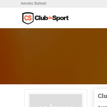
Aerobic Bailesti
Clu