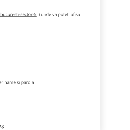
bucuresti-sector-5
) unde va puteti afisa
r name si parola
ng