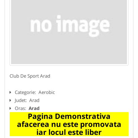
Club De Sport Arad
Categorie:
Aerobic
Judet:
Arad
Oras:
Arad
Pagina Demonstrativa
afacerea nu este promovata
iar locul este liber